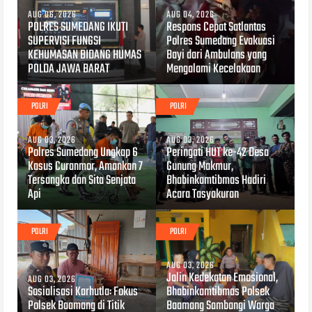
AUG 06, 2026
AUG 04, 2026
POLRES SUMEDANG IKUTI
Respons Cepat Satlantas
SUPERVISI FUNGSI
Polres Sumedang Evakuasi
KEHUMASAN BIDANG HUMAS
Bayi dari Ambulans yang
POLDA JAWA BARAT
Mengalami Kecelakaan
POLRI
POLRI
AUG 03, 2026
AUG 03, 2026
Polres Sumedang Ungkap 6
Peringati HUT ke-42 Desa
Kasus Curanmor, Amankan 7
Gunung Makmur,
Tersangka dan Sita Senjata
Bhabinkamtibmas Hadiri
Api
Acara Tasyakuran
POLRI
POLRI
AUG 03, 2026
Jalin Kedekatan Emosional,
AUG 03, 2026
Sosialisasi Karhutla: Fokus
Bhabinkamtibmas Polsek
Polsek Baamang di Titik
Baamang Sambangi Warga