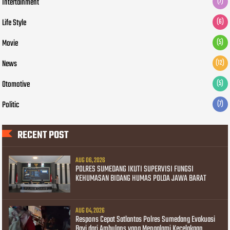
Intertainment
(7)
Life Style
(6)
Movie
(5)
News
(12)
Otomotive
(5)
Politic
(7)
RECENT POST
AUG 06, 2026
POLRES SUMEDANG IKUTI SUPERVISI FUNGSI
KEHUMASAN BIDANG HUMAS POLDA JAWA BARAT
AUG 04, 2026
Respons Cepat Satlantas Polres Sumedang Evakuasi
Bayi dari Ambulans yang Mengalami Kecelakaan