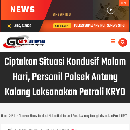
LIVE
NEWS
BREAKING
POLRES SUMEDANG IKUTI SUPERVISI FUNGS
AUG, 6 2026
wb_sunny
AUG 06, 2026
Ciptakan Situasi Kondusif Malam
Hari, Personil Polsek Antang
Kalang Laksanakan Patroli KRYD
Home
Polri
Ciptakan Situasi Kondusif Malam Hari, Personil Polsek Antang Kalang Laksanakan Patroli KRYD