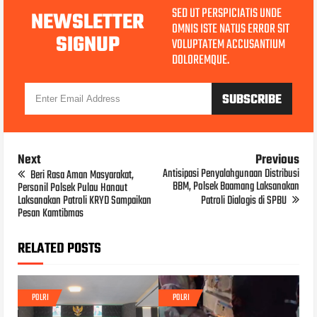
SED UT PERSPICIATIS UNDE
NEWSLETTER
OMNIS ISTE NATUS ERROR SIT
SIGNUP
VOLUPTATEM ACCUSANTIUM
DOLOREMQUE.
Next
Previous
Antisipasi Penyalahgunaan Distribusi
Beri Rasa Aman Masyarakat,
BBM, Polsek Baamang Laksanakan
Personil Polsek Pulau Hanaut
Laksanakan Patroli KRYD Sampaikan
Patroli Dialogis di SPBU
Pesan Kamtibmas
RELATED POSTS
POLRI
POLRI