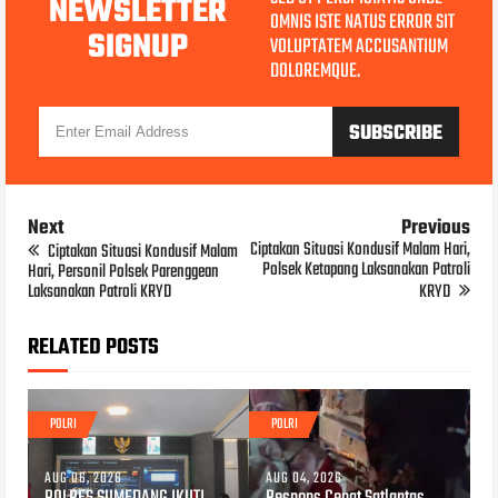
NEWSLETTER
OMNIS ISTE NATUS ERROR SIT
SIGNUP
VOLUPTATEM ACCUSANTIUM
DOLOREMQUE.
Next
Previous
Ciptakan Situasi Kondusif Malam Hari,
Ciptakan Situasi Kondusif Malam
Polsek Ketapang Laksanakan Patroli
Hari, Personil Polsek Parenggean
Laksanakan Patroli KRYD
KRYD
RELATED POSTS
POLRI
POLRI
AUG 06, 2026
AUG 04, 2026