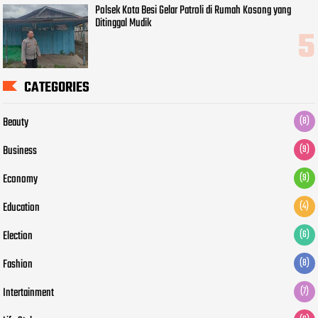
Polsek Kota Besi Gelar Patroli di Rumah Kosong yang
Ditinggal Mudik
CATEGORIES
Beauty
(8)
Business
(9)
Economy
(9)
Education
(4)
Election
(6)
Fashion
(8)
Intertainment
(7)