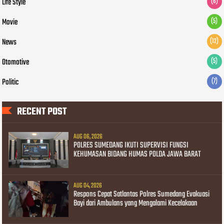
Life Style
(6)
Movie
(5)
News
(12)
Otomotive
(5)
Politic
(7)
RECENT POST
AUG 06, 2026
POLRES SUMEDANG IKUTI SUPERVISI FUNGSI
KEHUMASAN BIDANG HUMAS POLDA JAWA BARAT
AUG 04, 2026
Respons Cepat Satlantas Polres Sumedang Evakuasi
Bayi dari Ambulans yang Mengalami Kecelakaan