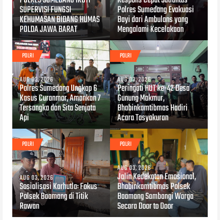
POLRES SUMEDANG IKUTI
Respons Cepat Satlantas
SUPERVISI FUNGSI
Polres Sumedang Evakuasi
KEHUMASAN BIDANG HUMAS
Bayi dari Ambulans yang
POLDA JAWA BARAT
Mengalami Kecelakaan
POLRI
POLRI
AUG 03, 2026
AUG 03, 2026
Polres Sumedang Ungkap 6
Peringati HUT ke-42 Desa
Kasus Curanmor, Amankan 7
Gunung Makmur,
Tersangka dan Sita Senjata
Bhabinkamtibmas Hadiri
Api
Acara Tasyakuran
POLRI
POLRI
AUG 03, 2026
Jalin Kedekatan Emosional,
AUG 03, 2026
Sosialisasi Karhutla: Fokus
Bhabinkamtibmas Polsek
Polsek Baamang di Titik
Baamang Sambangi Warga
Rawan
Secara Door to Door