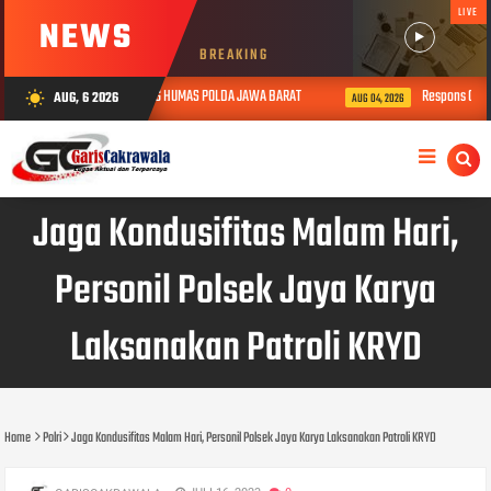
LIVE
NEWS
BREAKING
NGSI KEHUMASAN BIDANG HUMAS POLDA JAWA BARAT
Respons Cepat Satlan
AUG, 6 2026
wb_sunny
AUG 04, 2026
Jaga Kondusifitas Malam Hari,
Personil Polsek Jaya Karya
Laksanakan Patroli KRYD
Home
Polri
Jaga Kondusifitas Malam Hari, Personil Polsek Jaya Karya Laksanakan Patroli KRYD