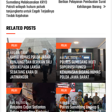
Berikan Pelayanan Pembuatan Surat
Sumedang Melaksanakan KRYD
Patroli wilayah hukum polsek
Kehilangan Barang
tanjungkerta untuk Cegah Terjadinya
Tindak Kejahatan
RELATED POSTS
POLRI
POLRI
AUG 06, 2026
KABID HUMAS POLDA JABAR
AUG 06, 2026
KUNJUNGI DAN BERIKAN TALI
POLRES SUMEDANG IKUTI
ASIH KEPADA LANSIA
SUPERVISI FUNGSI
SEBATANG KARA DI
KEHUMASAN BIDANG HUMAS
JATINANGOR
POLDA JAWA BARAT
POLRI
POLRI
AUG 04, 2026
AUG 03, 2026
Respons Cepat Satlantas
Polres Sumedang Ungkap 6