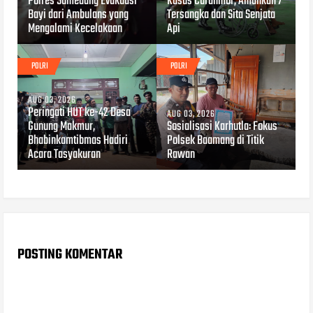
Polres Sumedang Evakuasi
Kasus Curanmor, Amankan 7
Bayi dari Ambulans yang
Tersangka dan Sita Senjata
Mengalami Kecelakaan
Api
POLRI
POLRI
AUG 03, 2026
Peringati HUT ke-42 Desa
AUG 03, 2026
Gunung Makmur,
Sosialisasi Karhutla: Fokus
Bhabinkamtibmas Hadiri
Polsek Baamang di Titik
Acara Tasyakuran
Rawan
POSTING KOMENTAR