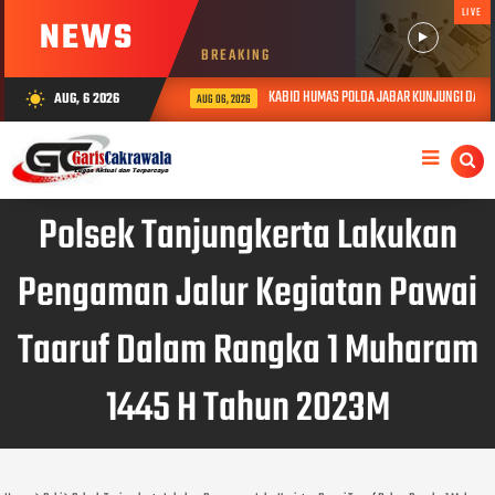
LIVE
NEWS
BREAKING
KABID HUMAS POLDA JABAR KUNJUNGI DAN BE
AUG, 6 2026
wb_sunny
AUG 06, 2026
Polsek Tanjungkerta Lakukan
Pengaman Jalur Kegiatan Pawai
Taaruf Dalam Rangka 1 Muharam
1445 H Tahun 2023M