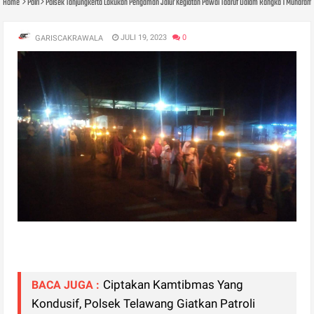
Home
Polri
Polsek Tanjungkerta Lakukan Pengaman Jalur Kegiatan Pawai Taaruf Dalam Rangka 1 Muharam
JULI 19, 2023
0
GARISCAKRAWALA
Ciptakan Kamtibmas Yang
BACA JUGA :
Kondusif, Polsek Telawang Giatkan Patroli