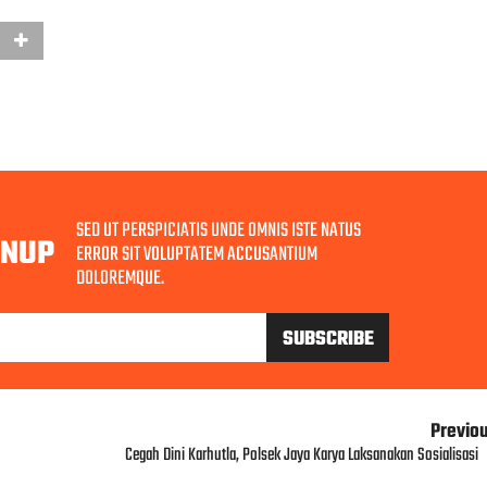
SED UT PERSPICIATIS UNDE OMNIS ISTE NATUS
GNUP
ERROR SIT VOLUPTATEM ACCUSANTIUM
DOLOREMQUE.
Previo
Cegah Dini Karhutla, Polsek Jaya Karya Laksanakan Sosialisasi