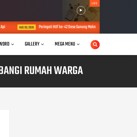
LIVE
Peringati HUT ke-42 Desa Gunung Makmur, Bhabinkamtibmas Hadiri Acara Tasy
AUG 03, 2026
WORD
GALLERY
MEGA MENU
MBANGI RUMAH WARGA