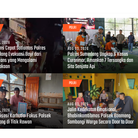
POLRI
, 2026
ns Cepat Satlantas Polres
AUG 03, 2026
ang Evakuasi Bayi dari
Polres Sumedang Ungkap 6 Kasus
ans yang Mengalami
Curanmor, Amankan 7 Tersangka dan
akaan
Sita Senjata Api
POLRI
AUG 03, 2026
Jalin Kedekatan Emosional,
, 2026
isasi Karhutla: Fokus Polsek
Bhabinkamtibmas Polsek Baamang
ng di Titik Rawan
Sambangi Warga Secara Door to Door