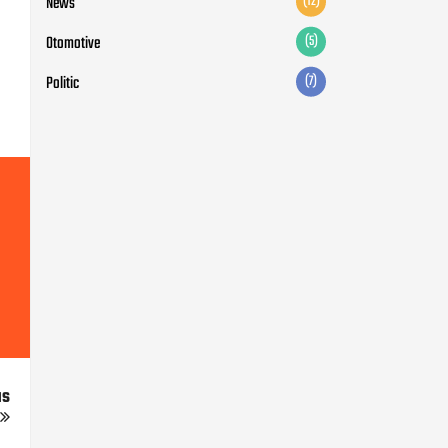
News
(12)
Otomotive
(5)
Politic
(7)
us