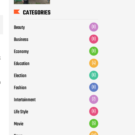
CATEGORIES
Beauty
(8)
Business
(9)
Economy
(9)
k
Education
(4)
Election
(6)
n
Fashion
(8)
Intertainment
(7)
Life Style
(6)
Movie
(5)