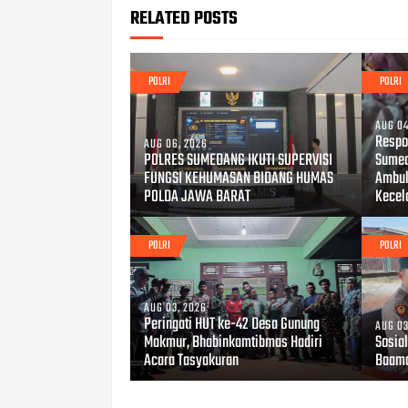
RELATED POSTS
POLRI
POLRI
AUG 04
Respo
AUG 06, 2026
POLRES SUMEDANG IKUTI SUPERVISI
Sumed
FUNGSI KEHUMASAN BIDANG HUMAS
Ambul
POLDA JAWA BARAT
Kecel
POLRI
POLRI
AUG 03, 2026
Peringati HUT ke-42 Desa Gunung
AUG 03
Makmur, Bhabinkamtibmas Hadiri
Sosial
Acara Tasyakuran
Baama