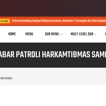
olres Sumedang Ungkap 6 Kasus Curanmor, Amankan 7 Tersangka dan Sita Senjata Api
HOME
MENU
SUB MENU
MULT-LEVEL SUB
JABAR PATROLI HARKAMTIBMAS SA
RUMAH WARGA