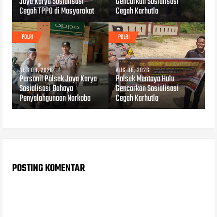
Jaya Karya Sosialisasi
Gencarkan Sosialisasi
Cegah TPPO di Masyarakat
Cegah Karhutla
POLRI
POLRI
AUG 08, 2026
AUG 08, 2026
Personil Polsek Jaya Karya
Polsek Mentaya Hulu
Sosialisasi Bahaya
Gencarkan Sosialisasi
Penyalahgunaan Narkoba
Cegah Karhutla
POSTING KOMENTAR