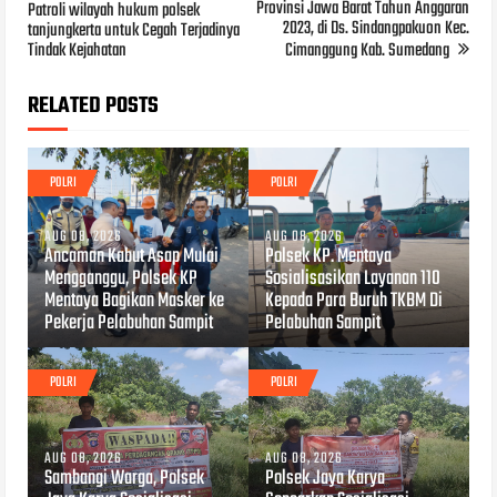
Provinsi Jawa Barat Tahun Anggaran
Patroli wilayah hukum polsek
2023, di Ds. Sindangpakuon Kec.
tanjungkerta untuk Cegah Terjadinya
Tindak Kejahatan
Cimanggung Kab. Sumedang
RELATED POSTS
POLRI
POLRI
AUG 08, 2026
AUG 08, 2026
Ancaman Kabut Asap Mulai
Polsek KP. Mentaya
Mengganggu, Polsek KP
Sosialisasikan Layanan 110
Mentaya Bagikan Masker ke
Kepada Para Buruh TKBM Di
Pekerja Pelabuhan Sampit
Pelabuhan Sampit
POLRI
POLRI
AUG 08, 2026
AUG 08, 2026
Sambangi Warga, Polsek
Polsek Jaya Karya