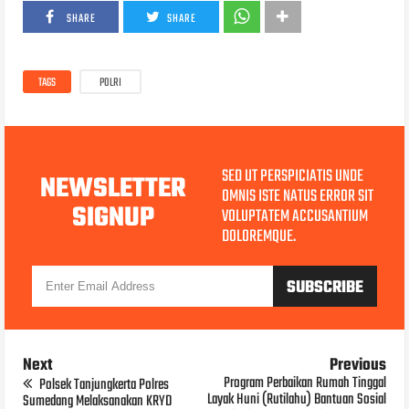
SHARE
SHARE
TAGS
POLRI
SED UT PERSPICIATIS UNDE
NEWSLETTER
OMNIS ISTE NATUS ERROR SIT
SIGNUP
VOLUPTATEM ACCUSANTIUM
DOLOREMQUE.
Next
Previous
Program Perbaikan Rumah Tinggal
Polsek Tanjungkerta Polres
Layak Huni (Rutilahu) Bantuan Sosial
Sumedang Melaksanakan KRYD