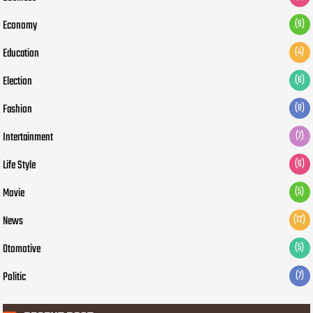
Economy
(9)
Education
(4)
Election
(6)
Fashion
(8)
Intertainment
(7)
Life Style
(6)
Movie
(5)
News
(12)
Otomotive
(5)
Politic
(7)