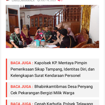
JULI 16, 2023
0
GARISCAKRAWALA
Kapolsek KP. Mentaya Pimpin
BACA JUGA :
Pemeriksaan Sikap Tampang, Identitas Diri, dan
Kelengkapan Surat Kendaraan Personel
Bhabinkamtibmas Desa Penyang
BACA JUGA :
Cek Pekarangan Bergizi Milik Warga
Cegah Karhutla, Polsek Telawang
BACA JUGA :