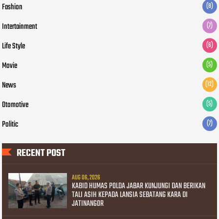
Fashion
(8)
Intertainment
(7)
Life Style
(6)
Movie
(5)
News
(12)
Otomotive
(5)
Politic
(7)
RECENT POST
AUG 06, 2026
KABID HUMAS POLDA JABAR KUNJUNGI DAN BERIKAN
TALI ASIH KEPADA LANSIA SEBATANG KARA DI
JATINANGOR