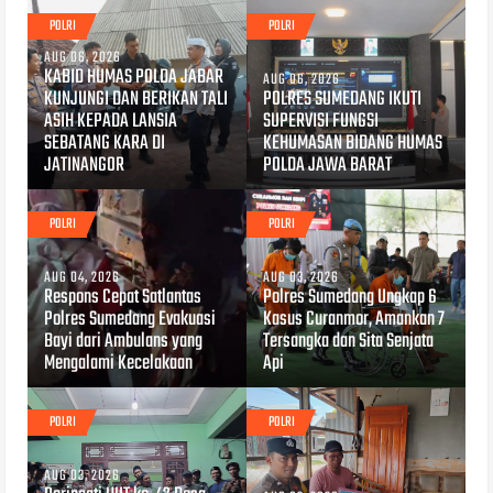
POLRI
POLRI
AUG 06, 2026
KABID HUMAS POLDA JABAR
AUG 06, 2026
KUNJUNGI DAN BERIKAN TALI
POLRES SUMEDANG IKUTI
ASIH KEPADA LANSIA
SUPERVISI FUNGSI
SEBATANG KARA DI
KEHUMASAN BIDANG HUMAS
JATINANGOR
POLDA JAWA BARAT
POLRI
POLRI
AUG 04, 2026
AUG 03, 2026
Respons Cepat Satlantas
Polres Sumedang Ungkap 6
Polres Sumedang Evakuasi
Kasus Curanmor, Amankan 7
Bayi dari Ambulans yang
Tersangka dan Sita Senjata
Mengalami Kecelakaan
Api
POLRI
POLRI
AUG 03, 2026