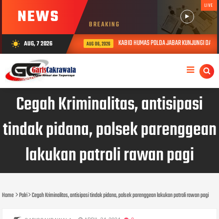
LIVE
NEWS
BREAKING
KABID HUMAS POLDA JABAR KUNJUNGI DAN BER
AUG, 7 2026
wb_sunny
AUG 06, 2026
Cegah Kriminalitas, antisipasi
tindak pidana, polsek parenggean
lakukan patroli rawan pagi
Home
Polri
Cegah Kriminalitas, antisipasi tindak pidana, polsek parenggean lakukan patroli rawan pagi