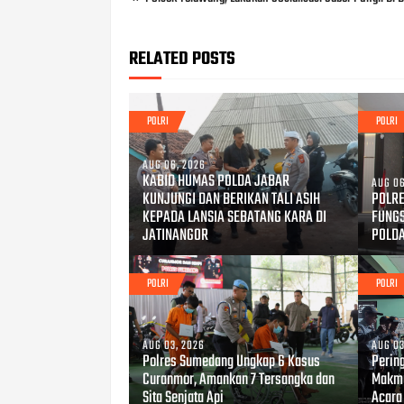
RELATED POSTS
POLRI
POLRI
AUG 06, 2026
KABID HUMAS POLDA JABAR
AUG 06
KUNJUNGI DAN BERIKAN TALI ASIH
POLRE
KEPADA LANSIA SEBATANG KARA DI
FUNG
JATINANGOR
POLD
POLRI
POLRI
AUG 03, 2026
AUG 03
Polres Sumedang Ungkap 6 Kasus
Perin
Curanmor, Amankan 7 Tersangka dan
Makmu
Sita Senjata Api
Acara