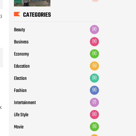
CATEGORIES
i
Beauty
(8)
Business
(9)
Economy
(9)
Education
(4)
Election
(6)
Fashion
(8)
Intertainment
(7)
k
Life Style
(6)
Movie
(5)