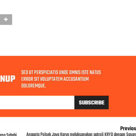
SED UT PERSPICIATIS UNDE OMNIS ISTE NATUS
GNUP
ERROR SIT VOLUPTATEM ACCUSANTIUM
DOLOREMQUE.
Previo
Anggota Polsek Jaya Karya melaksanakan patroli KRYD dengan Sasar
Desa Sebabi