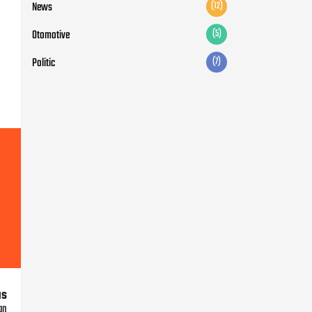
News
(12)
Otomotive
(5)
Politic
(7)
us
an