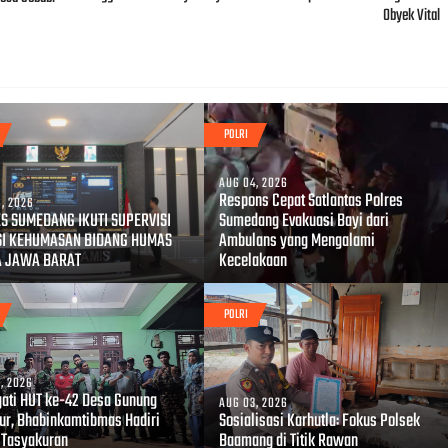
Obyek Vital
POLRI
AUG 04, 2026
Respons Cepat Satlantas Polres
, 2026
S SUMEDANG IKUTI SUPERVISI
Sumedang Evakuasi Bayi dari
SI KEHUMASAN BIDANG HUMAS
Ambulans yang Mengalami
A JAWA BARAT
Kecelakaan
POLRI
, 2026
gati HUT ke-42 Desa Gunung
AUG 03, 2026
r, Bhabinkamtibmas Hadiri
Sosialisasi Karhutla: Fokus Polsek
 Tasyakuran
Baamang di Titik Rawan