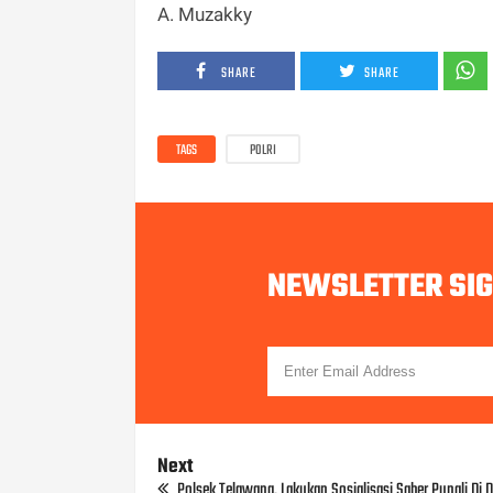
A. Muzakky
SHARE
SHARE
TAGS
POLRI
NEWSLETTER SI
Next
Polsek Telawang, Lakukan Sosialisasi Saber Pungli Di 