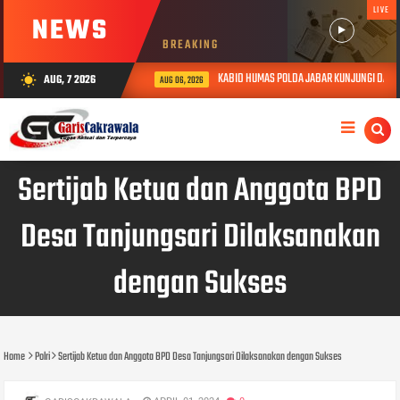
LIVE
NEWS
BREAKING
KABID HUMAS POLDA JABAR KUNJUNGI DAN BE
AUG, 7 2026
wb_sunny
AUG 06, 2026
Sertijab Ketua dan Anggota BPD
Desa Tanjungsari Dilaksanakan
dengan Sukses
Home
Polri
Sertijab Ketua dan Anggota BPD Desa Tanjungsari Dilaksanakan dengan Sukses