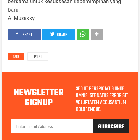
bersama untuk kesuksesan kepemimpinan yang
baru.
A. Muzakky
SHARE
SHARE
TAGS
POLRI
SED UT PERSPICIATIS UNDE
NEWSLETTER
OMNIS ISTE NATUS ERROR SIT
SIGNUP
VOLUPTATEM ACCUSANTIUM
DOLOREMQUE.