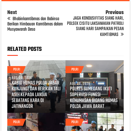
Next
Previous
JAGA KONDUSIFITAS SIANG HARI,
Bhabinkamtibmas dan Babinsa
POLSEK CISITU LAKSANAKAN PATROLI
Berikan Himbauan Kamtibmas dalam
SIANG HARI SAMPAIKAN PESAN
Musyawarah Desa
KAMTIBMAS
RELATED POSTS
POLRI
POLRI
AUG 06, 2026
KABID HUMAS POLDA JABAR
AUG 06, 2026
KUNJUNGI DAN BERIKAN TALI
POLRES SUMEDANG IKUTI
ASIH KEPADA LANSIA
SUPERVISI FUNGSI
SEBATANG KARA DI
KEHUMASAN BIDANG HUMAS
JATINANGOR
POLDA JAWA BARAT
POLRI
POLRI