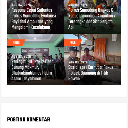
AUG 04, 2026
AUG 03, 2026
Respons Cepat Satlantas
Polres Sumedang Ungkap 6
Polres Sumedang Evakuasi
Kasus Curanmor, Amankan 7
Bayi dari Ambulans yang
Tersangka dan Sita Senjata
Mengalami Kecelakaan
Api
POLRI
POLRI
AUG 03, 2026
Peringati HUT ke-42 Desa
AUG 03, 2026
Gunung Makmur,
Sosialisasi Karhutla: Fokus
Bhabinkamtibmas Hadiri
Polsek Baamang di Titik
Acara Tasyakuran
Rawan
POSTING KOMENTAR