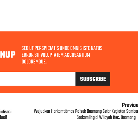
SED UT PERSPICIATIS UNDE OMNIS ISTE NATUS
GNUP
ERROR SIT VOLUPTATEM ACCUSANTIUM
DOLOREMQUE.
Previo
Wujudkan Harkamtibmas Polsek Baamang Gelar Kegiatan Samba
alisasi
dusif
Satkamling di Wilayah Kec. Baamang