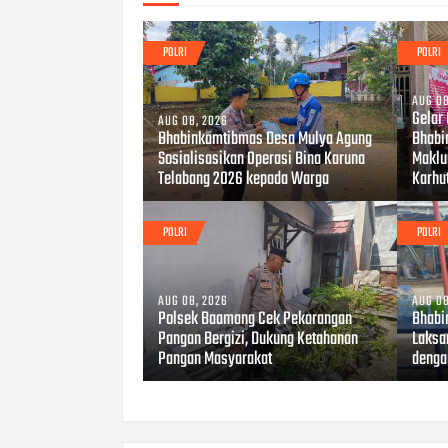
POLRI
POLRI
AUG 08
Gelar
AUG 08, 2026
Bhabinkamtibmas Desa Mulya Agung
Bhabi
Sosialisasikan Operasi Bina Karuna
Maklu
Telabang 2026 kepada Warga
Karhu
POLRI
POLRI
AUG 08, 2026
AUG 08
Polsek Baamang Cek Pekarangan
Bhabi
Pangan Bergizi, Dukung Ketahanan
Laksa
Pangan Masyarakat
denga