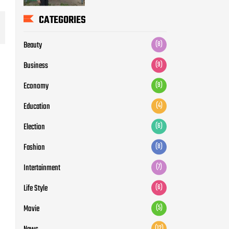
CATEGORIES
Beauty
(8)
Business
(9)
Economy
(9)
Education
(4)
Election
(6)
Fashion
(8)
Intertainment
(7)
Life Style
(6)
Movie
(5)
(12)