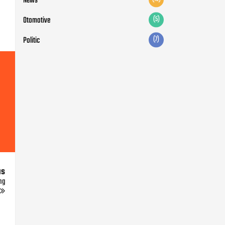
News
Otomotive
(5)
Politic
(7)
us
ng