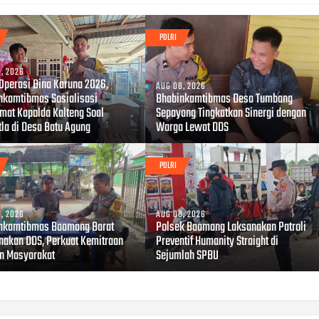
POLRI
, 2026
 Operasi Bina Karuna 2026,
AUG 08, 2026
nkamtibmas Sosialisasi
Bhabinkamtibmas Desa Tumbang
mat Kapolda Kalteng Soal
Sepayang Tingkatkan Sinergi dengan
tla di Desa Batu Agung
Warga Lewat DDS
POLRI
, 2026
AUG 08, 2026
nkamtibmas Baamang Barat
Polsek Baamang Laksanakan Patroli
nakan DDS, Perkuat Kemitraan
Preventif Humanity Straight di
n Masyarakat
Sejumlah SPBU