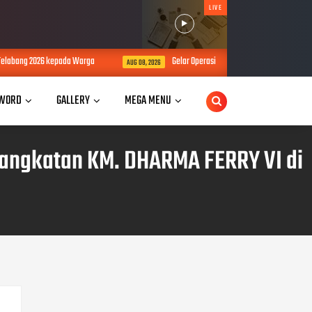
LIVE
026 kepada Warga
Gelar Operasi Bina Karuna 2026, Bhabinkamtibmas Sos
AUG 08, 2026
WORD
GALLERY
MEGA MENU
angkatan KM. DHARMA FERRY VI di