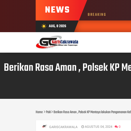
NEWS
BREAKING
AUG, 8 2026
wb_sunny
AUG 0
Berikan Rasa Aman , Polsek KP 
Home
Polri
Berikan Rasa Aman , Polsek KP Mentaya lakukan Pengamanan Keb
AGUSTUS 04, 2024
0
GARISCAKRAWALA