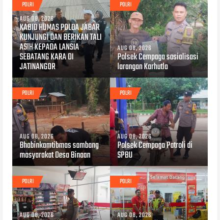
POLRI
POLRI
AUG 08, 2026
KABID HUMAS POLDA JABAR
KUNJUNGI DAN BERIKAN TALI
ASIH KEPADA LANSIA
AUG 08, 2026
SEBATANG KARA DI
Polsek Cempaga sosialisasi
JATINANGOR
larangan Karhutla
POLRI
POLRI
AUG 08, 2026
AUG 08, 2026
Bhabinkamtibmas sambang
Polsek Cempaga Patroli di
masyarakat Desa Binaan
SPBU
POLRI
POLRI
AUG 08, 2026
AUG 08, 2026