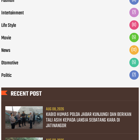
Fashion
Intertainment
(7)
Life Style
(6)
Movie
(5)
News
(12)
Otomotive
(5)
Politic
(7)
RECENT POST
AUG 08, 2026
KABID HUMAS POLDA JABAR KUNJUNGI DAN BERIKAN
TALI ASIH KEPADA LANSIA SEBATANG KARA DI
JATINANGOR