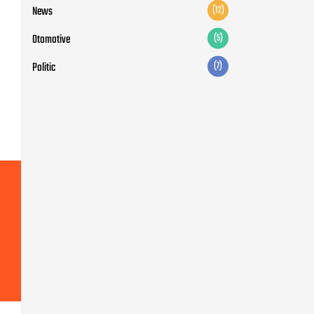
News
(12)
Otomotive
(5)
Politic
(7)