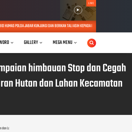
LIVE
UNJUNGI DAN BERIKAN TALI ASIH KEPADA LANSIA SEBATANG KARA DI JATINANGOR
AUG 06, 
WORD
GALLERY
MEGA MENU
yampaian himbauan Stop dan Cegah
aran Hutan dan Lahan Kecamatan
an dan Lahan Kecamatan Pulau Hanaut