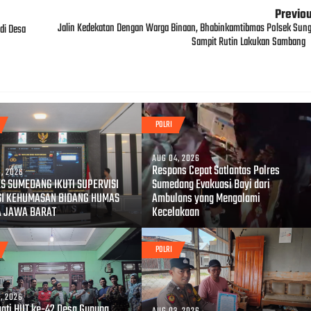
Previo
Jalin Kedekatan Dengan Warga Binaan, Bhabinkamtibmas Polsek Sung
di Desa
Sampit Rutin Lakukan Sambang
POLRI
AUG 04, 2026
Respons Cepat Satlantas Polres
, 2026
S SUMEDANG IKUTI SUPERVISI
Sumedang Evakuasi Bayi dari
SI KEHUMASAN BIDANG HUMAS
Ambulans yang Mengalami
A JAWA BARAT
Kecelakaan
POLRI
, 2026
gati HUT ke-42 Desa Gunung