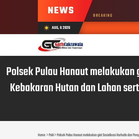
NEWS
BREAKING
AUG, 6 2026
wb_sunny
Polsek Pulau Hanaut melakukan g
Kebakaran Hutan dan Lahan ser
Home
Polri
Polsek Pulau Hanaut melakukan giat Sosialisasi Karhutla dan P