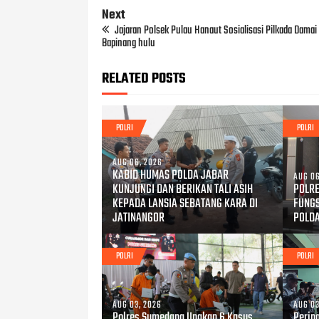
Next
Jajaran Polsek Pulau Hanaut Sosialisasi Pilkada Damai 
Bapinang hulu
RELATED POSTS
POLRI
POLRI
AUG 06, 2026
KABID HUMAS POLDA JABAR
AUG 06
KUNJUNGI DAN BERIKAN TALI ASIH
POLRE
KEPADA LANSIA SEBATANG KARA DI
FUNG
JATINANGOR
POLD
POLRI
POLRI
AUG 03, 2026
AUG 03
Polres Sumedang Ungkap 6 Kasus
Perin