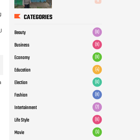
g
CATEGORIES
U
Beauty
(8)
Business
(9)
Economy
(9)
Education
(4)
Election
(6)
a
Fashion
(8)
Intertainment
(7)
Life Style
(6)
Movie
(5)