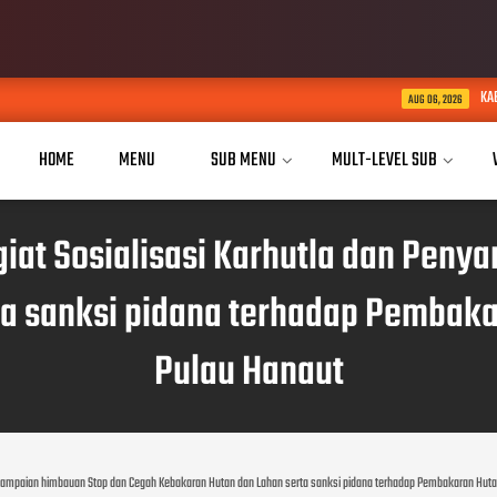
KABID HUMAS POLDA JABAR K
AUG 06, 2026
HOME
MENU
SUB MENU
MULT-LEVEL SUB
iat Sosialisasi Karhutla dan Pen
ta sanksi pidana terhadap Pembak
Pulau Hanaut
enyampaian himbauan Stop dan Cegah Kebakaran Hutan dan Lahan serta sanksi pidana terhadap Pembakaran Hut