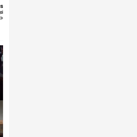
us
ai