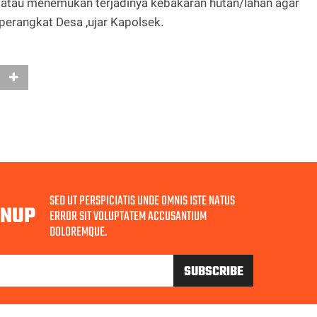
 atau menemukan terjadinya kebakaran hutan/lahan agar
erangkat Desa ,ujar Kapolsek.
SED UT PERSPICIATIS UNDE OMNIS ISTE NATUS
GNUP
ERROR SIT VOLUPTATEM ACCUSANTIUM
DOLOREMQUE.