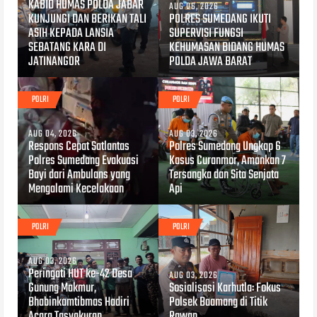
KABID HUMAS POLDA JABAR
AUG 06, 2026
KUNJUNGI DAN BERIKAN TALI
POLRES SUMEDANG IKUTI
ASIH KEPADA LANSIA
SUPERVISI FUNGSI
SEBATANG KARA DI
KEHUMASAN BIDANG HUMAS
JATINANGOR
POLDA JAWA BARAT
POLRI
POLRI
AUG 04, 2026
AUG 03, 2026
Respons Cepat Satlantas
Polres Sumedang Ungkap 6
Polres Sumedang Evakuasi
Kasus Curanmor, Amankan 7
Bayi dari Ambulans yang
Tersangka dan Sita Senjata
Mengalami Kecelakaan
Api
POLRI
POLRI
AUG 03, 2026
Peringati HUT ke-42 Desa
AUG 03, 2026
Gunung Makmur,
Sosialisasi Karhutla: Fokus
Bhabinkamtibmas Hadiri
Polsek Baamang di Titik
Acara Tasyakuran
Rawan