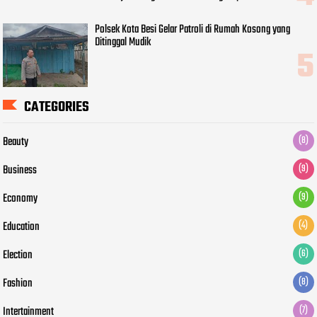
Polsek Kota Besi Gelar Patroli di Rumah Kosong yang
Ditinggal Mudik
CATEGORIES
Beauty
(8)
Business
(9)
Economy
(9)
Education
(4)
Election
(6)
Fashion
(8)
Intertainment
(7)