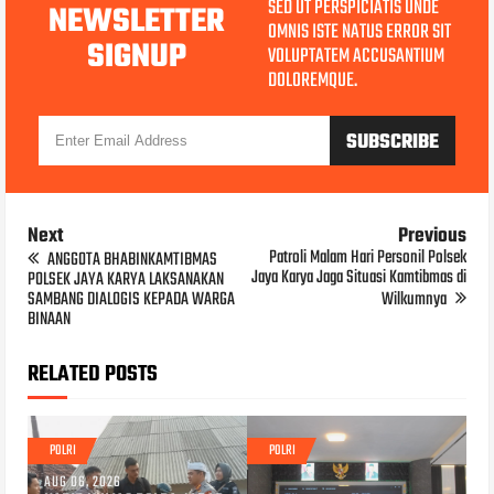
SED UT PERSPICIATIS UNDE
NEWSLETTER
OMNIS ISTE NATUS ERROR SIT
SIGNUP
VOLUPTATEM ACCUSANTIUM
DOLOREMQUE.
Next
Previous
Patroli Malam Hari Personil Polsek
ANGGOTA BHABINKAMTIBMAS
Jaya Karya Jaga Situasi Kamtibmas di
POLSEK JAYA KARYA LAKSANAKAN
SAMBANG DIALOGIS KEPADA WARGA
Wilkumnya
BINAAN
RELATED POSTS
POLRI
POLRI
AUG 06, 2026