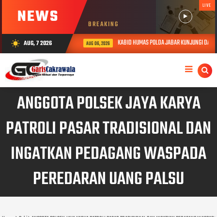
LIVE
NEWS
BREAKING
KABID HUMAS POLDA JABAR KUNJUNGI DAN BE
AUG, 7 2026
wb_sunny
AUG 06, 2026
ANGGOTA POLSEK JAYA KARYA
PATROLI PASAR TRADISIONAL DAN
INGATKAN PEDAGANG WASPADA
PEREDARAN UANG PALSU