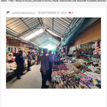
Home
Polri
ANGGOTA POLSEK JAYA KARYA PATROLI PASAR TRADISIONAL DAN INGATKAN PEDAGANG WASPAD
SEPTEMBER 07, 2024
0
GARISCAKRAWALA