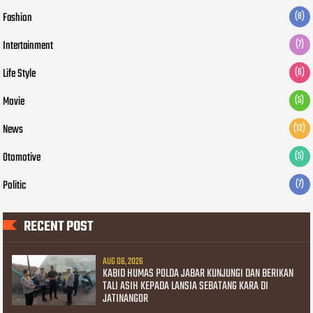
Fashion
(8)
Intertainment
(7)
Life Style
(6)
Movie
(5)
News
(12)
Otomotive
(5)
Politic
(7)
RECENT POST
AUG 06, 2026
KABID HUMAS POLDA JABAR KUNJUNGI DAN BERIKAN
TALI ASIH KEPADA LANSIA SEBATANG KARA DI
JATINANGOR