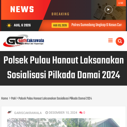
LIVE
NEWS
BREAKING
s yang Mengalami Kecelakaan
Polres Sumedang Ungkap 6 Kasus Curanmor
AUG, 6 2026
wb_sunny
AUG 03, 2026
Polsek Pulau Hanaut Laksanakan
Sosialisasi Pilkada Damai 2024
Home
Polri
Polsek Pulau Hanaut Laksanakan Sosialisasi Pilkada Damai 2024
DESEMBER 10, 2024
0
GARISCAKRAWALA