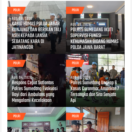
POLRI
POLRI
AUG 06, 2026
KABID HUMAS POLDA JABAR
AUG 06, 2026
KUNJUNGI DAN BERIKAN TALI
POLRES SUMEDANG IKUTI
ASIH KEPADA LANSIA
SUPERVISI FUNGSI
SEBATANG KARA DI
KEHUMASAN BIDANG HUMAS
JATINANGOR
POLDA JAWA BARAT
POLRI
POLRI
AUG 04, 2026
AUG 03, 2026
Respons Cepat Satlantas
Polres Sumedang Ungkap 6
Polres Sumedang Evakuasi
Kasus Curanmor, Amankan 7
Bayi dari Ambulans yang
Tersangka dan Sita Senjata
Mengalami Kecelakaan
Api
POLRI
POLRI
AUG 03, 2026