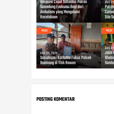
Respons Cepat Satlantas Polres
AUG 03
Sumedang Evakuasi Bayi dari
Polre
Ambulans yang Mengalami
Curan
Kecelakaan
Sita S
POLRI
POLRI
AUG 03
Jalin
AUG 03, 2026
Sosialisasi Karhutla: Fokus Polsek
Bhabi
Baamang di Titik Rawan
Samba
POSTING KOMENTAR