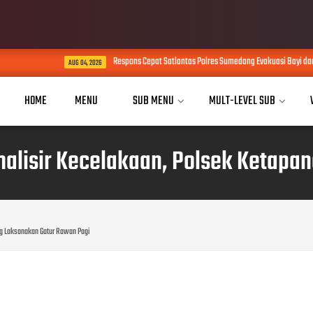
Respons Cepat Satlantas Polres Sumedang Evakuasi Bayi dari Ambulans
AUG 04, 2026
HOME
MENU
SUB MENU
MULT-LEVEL SUB
malisir Kecelakaan, Polsek Ketapa
ng Laksanakan Gatur Rawan Pagi