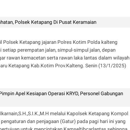
ahatan, Polsek Ketapang Di Pusat Keramaian
l Polsek Ketapang jajaran Polres Kotim Polda kalteng
 setiap perempatan jalan, simpul-simpul jalan, depan
ar rawan kemacetan serta rawan laka lantas dalam wilayah
ru Ketapang Kab.Kotim Prov.Kalteng. Senin (13/1/2025)
impin Apel Kesiapan Operasi KRYD, Personel Gabungan
karnain,S.H.,S.I.K.,M.H melalui Kapolsek Ketapang Kompol
engaturan dan penjagaan (Gatur) pada pagi hari ini yang
bertujuan untuk menciptakan Kamseltibcarlantas sehingga