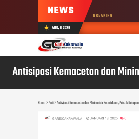
NEWS
BREAKING
AUG, 6 2026
wb_sunny
Antisipasi Kemacetan dan Mini
Home
Polri
Antisipasi Kemacetan dan Minimalisir Kecelakaan, Polsek Ketapa
JANUARI 13, 2025
0
GARISCAKRAWALA