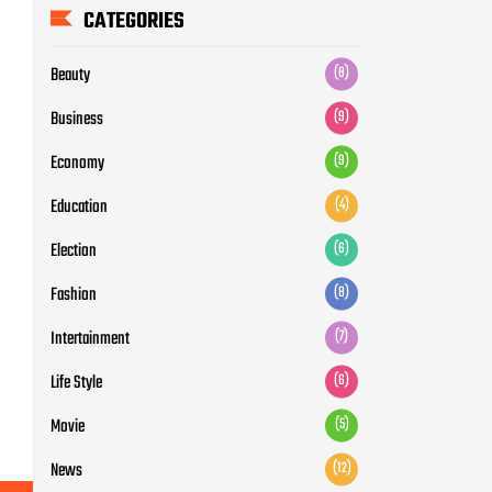
CATEGORIES
Beauty
(8)
Business
(9)
Economy
(9)
Education
(4)
Election
(6)
Fashion
(8)
Intertainment
(7)
Life Style
(6)
Movie
(5)
News
(12)