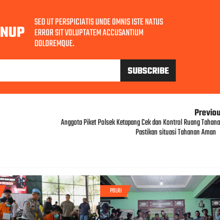
SED UT PERSPICIATIS UNDE OMNIS ISTE NATUS
GNUP
ERROR SIT VOLUPTATEM ACCUSANTIUM
DOLOREMQUE.
Previo
Anggota Piket Polsek Ketapang Cek dan Kontrol Ruang Tahana
Pastikan situasi Tahanan Aman
POLRI