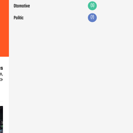
Otomotive
(5)
Politic
(7)
us
n,