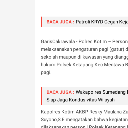
‎Patroli KRYD Cegah Kej
BACA JUGA :
GarisCakrawala - Polres Kotim – Personi
melaksanakan pengaturan pagi (gatur) di
sekolah maupun di kawasan yang diangg
hukum Polsek Ketapang Kec.Mentawa Ba
pagi.
Wakapolres Sumedang P
BACA JUGA :
Siap Jaga Kondusivitas Wilayah
Kapolres Kotim AKBP Resky Maulana Zul
Suyono,S.E mengatakan bahwa kegiatan p
dilaksanakan personil Polsek Ketapang 