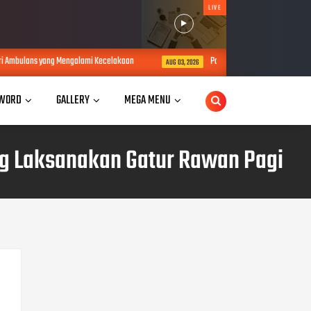
LIVE
 yang Mengalami Kecelakaan
Polres Sumedang Ungkap 6 Kasus Curanmor,
AUG 03, 2026
WORD
GALLERY
MEGA MENU
ng Laksanakan Gatur Rawan Pagi