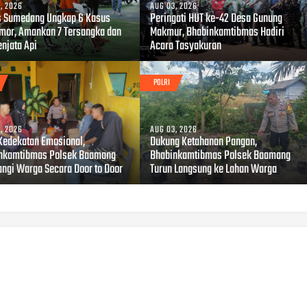
, 2026
AUG 03, 2026
s Sumedang Ungkap 6 Kasus
Peringati HUT ke-42 Desa Gunung
mor, Amankan 7 Tersangka dan
Makmur, Bhabinkamtibmas Hadiri
enjata Api
Acara Tasyakuran
POLRI
, 2026
AUG 03, 2026
 Kedekatan Emosional,
Dukung Ketahanan Pangan,
nkamtibmas Polsek Baamang
Bhabinkamtibmas Polsek Baamang
ngi Warga Secara Door to Door
Turun Langsung ke Lahan Warga