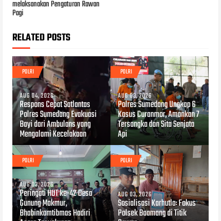
melaksanakan Pengaturan Rawan
Pagi
RELATED POSTS
POLRI
POLRI
AUG 04, 2026
AUG 03, 2026
Respons Cepat Satlantas
Polres Sumedang Ungkap 6
Polres Sumedang Evakuasi
Kasus Curanmor, Amankan 7
Bayi dari Ambulans yang
Tersangka dan Sita Senjata
Mengalami Kecelakaan
Api
POLRI
POLRI
AUG 03, 2026
Peringati HUT ke-42 Desa
AUG 03, 2026
Gunung Makmur,
Sosialisasi Karhutla: Fokus
Bhabinkamtibmas Hadiri
Polsek Baamang di Titik