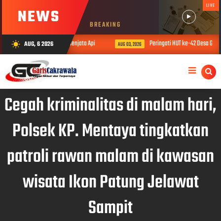
LIVE
NEWS
BREAKING
n 7 Tersangka dan Sita Senjata Api
Peringati HUT ke-42 Desa Gunung 
AUG, 6 2026
wb_sunny
AUG 03, 2026
Cegah kriminalitas di malam hari,
Polsek KP. Mentaya tingkatkan
patroli rawan malam di kawasan
wisata Ikon Patung Jelawat
Sampit