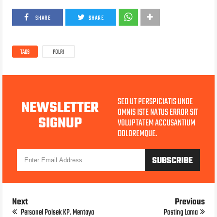
SHARE
SHARE
TAGS
POLRI
SED UT PERSPICIATIS UNDE
NEWSLETTER
OMNIS ISTE NATUS ERROR SIT
SIGNUP
VOLUPTATEM ACCUSANTIUM
DOLOREMQUE.
Next
Previous
Personel Polsek KP. Mentaya
Posting Lama