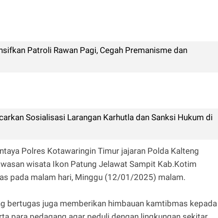
nsifkan Patroli Rawan Pagi, Cegah Premanisme dan
arkan Sosialisasi Larangan Karhutla dan Sanksi Hukum di
ntaya Polres Kotawaringin Timur jajaran Polda Kalteng
awasan wisata Ikon Patung Jelawat Sampit Kab.Kotim
mas pada malam hari, Minggu (12/01/2025) malam.
yang bertugas juga memberikan himbauan kamtibmas kepada
ta para pedagang agar peduli dengan lingkungan sekitar,