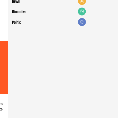
News
(12)
Otomotive
(5)
Politic
(7)
us