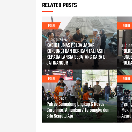
RELATED POSTS
POLRI
POLRI
AUG 06, 2026
KABID HUMAS POLDA JABAR
AUG 06
KUNJUNGI DAN BERIKAN TALI ASIH
POLRE
KEPADA LANSIA SEBATANG KARA DI
FUNG
JATINANGOR
POLD
POLRI
POLRI
AUG 03, 2026
AUG 03
Polres Sumedang Ungkap 6 Kasus
Perin
Curanmor, Amankan 7 Tersangka dan
Makmu
Sita Senjata Api
Acara