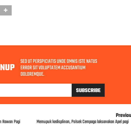
SED UT PERSPICIATIS UNDE OMNIS ISTE NATUS
GNUP
ERROR SIT VOLUPTATEM ACCUSANTIUM
DOLOREMQUE.
Previo
n Rawan Pagi
Memupuk kedisplinan, Polsek Cempaga laksanakan Apel pagi