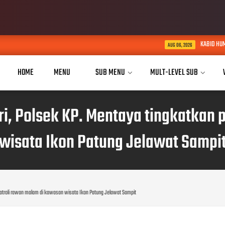
KABID HUMAS POLDA JABAR KUNJUN
AUG 06, 2026
HOME
MENU
SUB MENU
MULT-LEVEL SUB
ri, Polsek KP. Mentaya tingkatkan
wisata Ikon Patung Jelawat Sampi
 patroli rawan malam di kawasan wisata Ikon Patung Jelawat Sampit