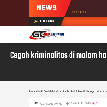
NEWS
BREAKING
AUG, 7 2026
wb_sunny
Cegah kriminalitas di malam ha
Home
Polri
Cegah kriminalitas di malam hari, Polsek KP. Mentaya tingkatkan
JANUARI 13, 2025
0
GARISCAKRAWALA