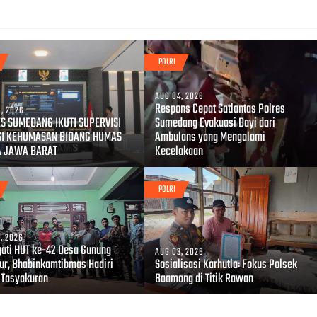
POLRI
AUG 04, 2026
Respons Cepat Satlantas Polres
, 2026
S SUMEDANG IKUTI SUPERVISI
Sumedang Evakuasi Bayi dari
SI KEHUMASAN BIDANG HUMAS
Ambulans yang Mengalami
A JAWA BARAT
Kecelakaan
POLRI
, 2026
gati HUT ke-42 Desa Gunung
AUG 03, 2026
r, Bhabinkamtibmas Hadiri
Sosialisasi Karhutla: Fokus Polsek
 Tasyakuran
Baamang di Titik Rawan