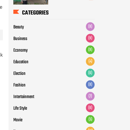
ke
CATEGORIES
Beauty
(8)
Business
(9)
Economy
(9)
ak
Education
(4)
Election
(6)
Fashion
(8)
Intertainment
(7)
Life Style
(6)
Movie
(5)