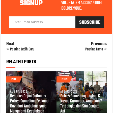
SIGNUP
VOLUPTATEM ACCUSANTIUM
DOLOREMQUE.
Next
Previous
Posting Lebih Baru
Posting Lama
RELATED POSTS
POLRI
POLRI
AUG 04, 2026
AUG 03, 2026
Respons Cepat Satlantas
Polres Sumedang Ungkap 6
Polres Sumedang Evakuasi
Kasus Curanmor, Amankan 7
Bayi dari Ambulans yang
Tersangka dan Sita Senjata
Mengalami Kecelakaan
Api