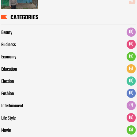
CATEGORIES
Beauty
(8)
Business
(9)
Economy
(9)
Education
(4)
Election
(6)
Fashion
(8)
Intertainment
(7)
Life Style
(6)
Movie
(5)