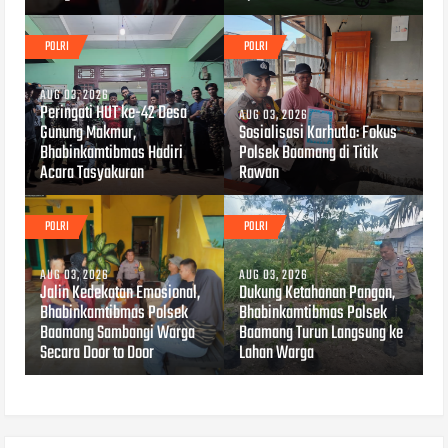
POLRI
POLRI
AUG 03, 2026
Peringati HUT ke-42 Desa
AUG 03, 2026
Gunung Makmur,
Sosialisasi Karhutla: Fokus
Bhabinkamtibmas Hadiri
Polsek Baamang di Titik
Acara Tasyakuran
Rawan
POLRI
POLRI
AUG 03, 2026
AUG 03, 2026
Jalin Kedekatan Emosional,
Dukung Ketahanan Pangan,
Bhabinkamtibmas Polsek
Bhabinkamtibmas Polsek
Baamang Sambangi Warga
Baamang Turun Langsung ke
Secara Door to Door
Lahan Warga