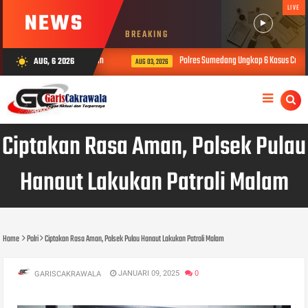
LIVE
NEWS
BREAKING
ns yang Mengalami Kecelakaan
Polres Sumedang Ungkap 6 Kasus Curanmo
AUG, 6 2026
wb_sunny
AUG 03, 2026
Ciptakan Rasa Aman, Polsek Pulau
Hanaut Lakukan Patroli Malam
Home
Polri
Ciptakan Rasa Aman, Polsek Pulau Hanaut Lakukan Patroli Malam
JANUARI 09, 2025
0
GARISCAKRAWALA