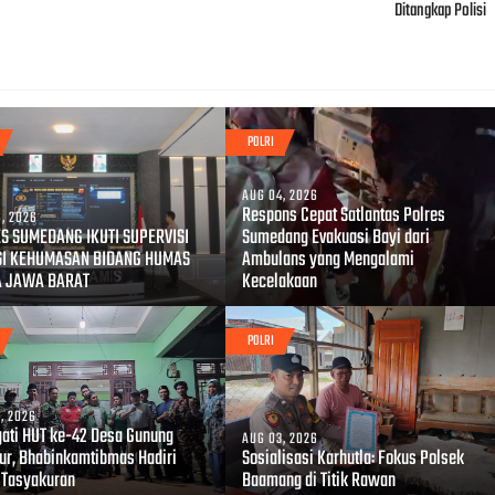
Ditangkap Polisi
POLRI
AUG 04, 2026
Respons Cepat Satlantas Polres
, 2026
S SUMEDANG IKUTI SUPERVISI
Sumedang Evakuasi Bayi dari
SI KEHUMASAN BIDANG HUMAS
Ambulans yang Mengalami
A JAWA BARAT
Kecelakaan
POLRI
, 2026
gati HUT ke-42 Desa Gunung
AUG 03, 2026
r, Bhabinkamtibmas Hadiri
Sosialisasi Karhutla: Fokus Polsek
 Tasyakuran
Baamang di Titik Rawan