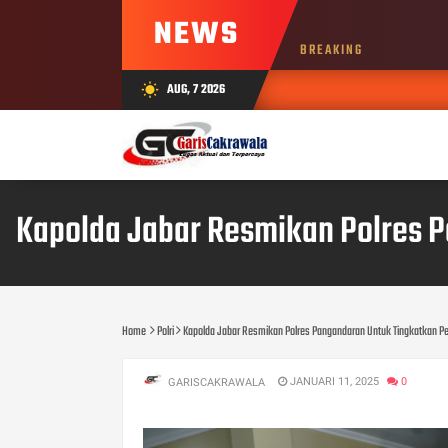
NEWS
BREAKING
AUG, 7 2026
wb_sunny
Kapolda Jabar Resmikan Polres 
Home
Polri
Kapolda Jabar Resmikan Polres Pangandaran Untuk Tingkatkan 
JANUARI 11, 2025
0
GARISCAKRAWALA