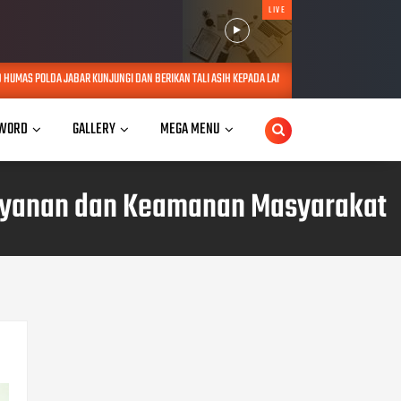
LIVE
NJUNGI DAN BERIKAN TALI ASIH KEPADA LANSIA SEBATANG KARA DI JATINANGOR
AUG 06, 2
WORD
GALLERY
MEGA MENU
layanan dan Keamanan Masyarakat