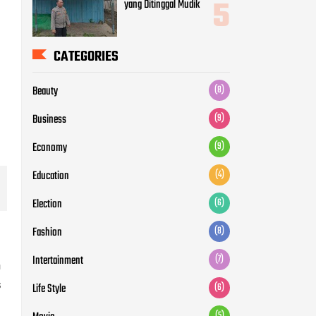
yang Ditinggal Mudik
CATEGORIES
Beauty
(8)
Business
(9)
Economy
(9)
Education
(4)
Election
(6)
Fashion
(8)
Intertainment
(7)
n
s
Life Style
(6)
(5)