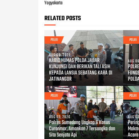
Yogyakarta
RELATED POSTS
POLRI
POLRI
AUG 06, 2026
KABID HUMAS POLDA JABAR
AUG 06
KUNJUNGI DAN BERIKAN TALI ASIH
POLRE
KEPADA LANSIA SEBATANG KARA DI
FUNG
JATINANGOR
POLD
POLRI
POLRI
AUG 03, 2026
AUG 03
Polres Sumedang Ungkap 6 Kasus
Perin
Curanmor, Amankan 7 Tersangka dan
Makmu
Sita Senjata Api
Acara