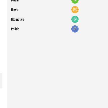
Movie
News
(12)
Otomotive
(5)
Politic
(7)