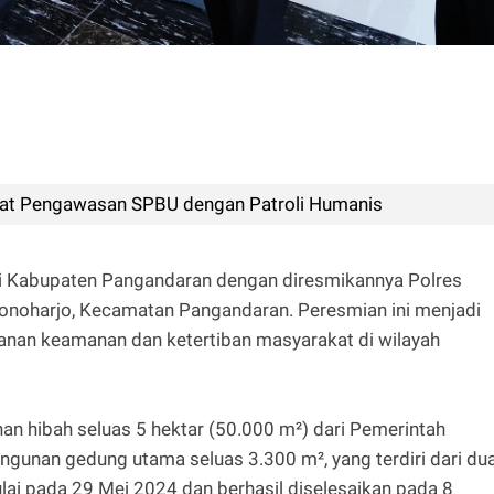
at Pengawasan SPBU dengan Patroli Humanis
 di Kabupaten Pangandaran dengan diresmikannya Polres
noharjo, Kecamatan Pangandaran. Peresmian ini menjadi
anan keamanan dan ketertiban masyarakat di wilayah
an hibah seluas 5 hektar (50.000 m²) dari Pemerintah
unan gedung utama seluas 3.300 m², yang terdiri dari du
imulai pada 29 Mei 2024 dan berhasil diselesaikan pada 8