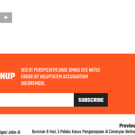
SED UT PERSPICIATIS UNDE OMNIS ISTE NATUS
GNUP
ERROR SIT VOLUPTATEM ACCUSANTIUM
DOLOREMQUE.
Previo
Buronan 8 Hari, 5 Pelaku Kasus Penganiayaan di Cimenyan Berhas
gasi Jalan di