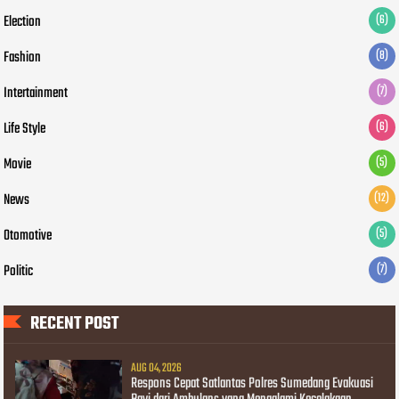
Election
(6)
Fashion
(8)
Intertainment
(7)
Life Style
(6)
Movie
(5)
News
(12)
Otomotive
(5)
Politic
(7)
RECENT POST
AUG 04, 2026
Respons Cepat Satlantas Polres Sumedang Evakuasi