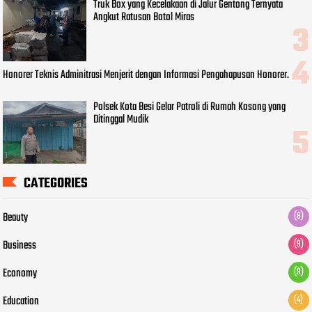
Truk Box yang Kecelakaan di Jalur Gentong Ternyata
Angkut Ratusan Botol Miras
Honorer Teknis Adminitrasi Menjerit dengan Informasi Pengahapusan Honorer.
Polsek Kota Besi Gelar Patroli di Rumah Kosong yang
Ditinggal Mudik
CATEGORIES
Beauty
(8)
Business
(9)
Economy
(9)
Education
(4)