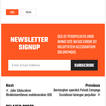
TAGS
POLRI
SED UT PERSPICIATIS UNDE
NEWSLETTER
OMNIS ISTE NATUS ERROR SIT
SIGNUP
VOLUPTATEM ACCUSANTIUM
DOLOREMQUE.
Next
Previous
Bentangkan spanduk Polsek Cempaga
Jalin Silaturahmi
Bhabinkamtibmas melaksanakan DDS
Sosialisasi larangan perjudian