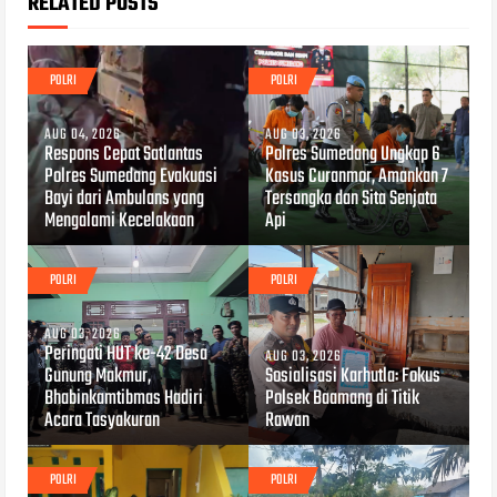
RELATED POSTS
POLRI
POLRI
AUG 04, 2026
AUG 03, 2026
Respons Cepat Satlantas
Polres Sumedang Ungkap 6
Polres Sumedang Evakuasi
Kasus Curanmor, Amankan 7
Bayi dari Ambulans yang
Tersangka dan Sita Senjata
Mengalami Kecelakaan
Api
POLRI
POLRI
AUG 03, 2026
Peringati HUT ke-42 Desa
AUG 03, 2026
Gunung Makmur,
Sosialisasi Karhutla: Fokus
Bhabinkamtibmas Hadiri
Polsek Baamang di Titik
Acara Tasyakuran
Rawan
POLRI
POLRI