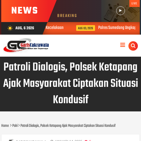
LIVE
NEWS
BREAKING
 Ambulans yang Mengalami Kecelakaan
Polres Sumedang Ungkap 6 Kasus
AUG, 6 2026
wb_sunny
AUG 03, 2026
Patroli Dialogis, Polsek Ketapang
Ajak Masyarakat Ciptakan Situasi
Kondusif
Home
Polri
Patroli Dialogis, Polsek Ketapang Ajak Masyarakat Ciptakan Situasi Kondusif