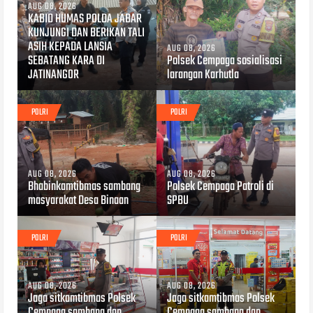
AUG 08, 2026
KABID HUMAS POLDA JABAR
KUNJUNGI DAN BERIKAN TALI
ASIH KEPADA LANSIA
AUG 08, 2026
SEBATANG KARA DI
Polsek Cempaga sosialisasi
JATINANGOR
larangan Karhutla
POLRI
POLRI
AUG 08, 2026
AUG 08, 2026
Bhabinkamtibmas sambang
Polsek Cempaga Patroli di
masyarakat Desa Binaan
SPBU
POLRI
POLRI
AUG 08, 2026
AUG 08, 2026
Jaga sitkamtibmas Polsek
Jaga sitkamtibmas Polsek
Cempaga sambang dan
Cempaga sambang dan