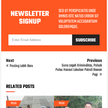
SED UT PERSPICIATIS UNDE
NEWSLETTER
OMNIS ISTE NATUS ERROR SIT
SIGNUP
VOLUPTATEM ACCUSANTIUM
DOLOREMQUE.
Next
Previous
Guna cegah Kriminalitas, Polsek
Posting Lebih Baru
Pulau Hanaut Lakukan Patroli Rawan
Pagi
RELATED POSTS
POLRI
POLRI