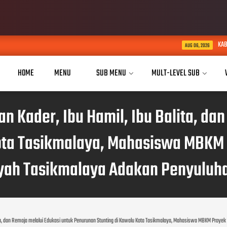
KABID HUMAS POLDA JABAR KUNJU
AUG 06, 2026
HOME
MENU
SUB MENU
MULT-LEVEL SUB
Kader, Ibu Hamil, Ibu Balita, dan
ota Tasikmalaya, Mahasiswa MBKM
h Tasikmalaya Adakan Penyuluh
ta, dan Remaja melalui Edukasi untuk Penurunan Stunting di Kawalu Kota Tasikmalaya, Mahasiswa MBKM Pro