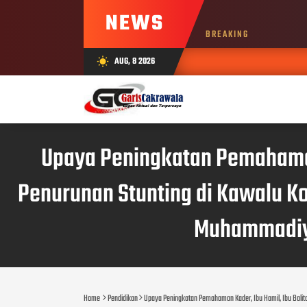
NEWS
BREAKING
AUG, 8 2026
wb_sunny
Upaya Peningkatan Pemahaman 
Penurunan Stunting di Kawalu K
Muhammadiya
Home
Pendidikan
Upaya Peningkatan Pemahaman Kader, Ibu Hamil, Ibu Bali