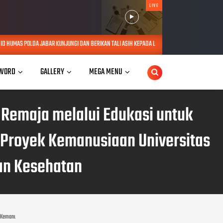
LIVE
NGI DAN BERIKAN TALI ASIH KEPADA LANSIA SEBATANG KARA DI JATINANGOR
AUG 06, 2026
WORD
GALLERY
MEGA MENU
 Remaja melalui Edukasi untuk
 Proyek Kemanusiaan Universitas
an Kesehatan
yek Kemanusiaan Universitas Muhammadiyah Tasikmalaya Adakan Penyuluhan Kesehatan