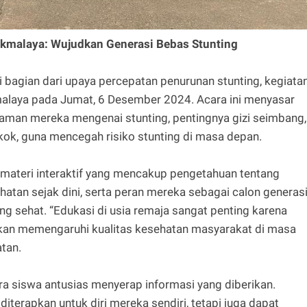
ikmalaya: Wujudkan Generasi Bebas Stunting
bagian dari upaya percepatan penurunan stunting, kegiata
malaya pada Jumat, 6 Desember 2024. Acara ini menyasar
man mereka mengenai stunting, pentingnya gizi seimbang,
ok, guna mencegah risiko stunting di masa depan.
n materi interaktif yang mencakup pengetahuan tentang
hatan sejak dini, serta peran mereka sebagai calon generas
g sehat. “Edukasi di usia remaja sangat penting karena
akan memengaruhi kualitas kesehatan masyarakat di masa
atan.
ara siswa antusias menyerap informasi yang diberikan.
iterapkan untuk diri mereka sendiri, tetapi juga dapat