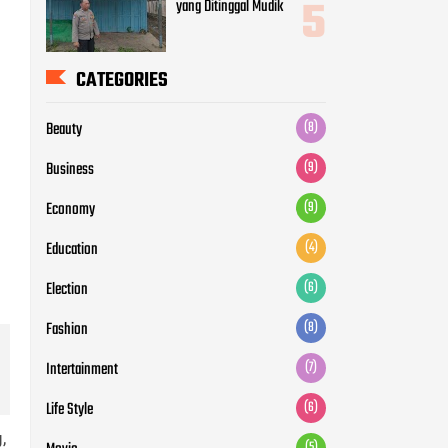
yang Ditinggal Mudik
CATEGORIES
Beauty
(8)
Business
(9)
Economy
(9)
Education
(4)
Election
(6)
Fashion
(8)
Intertainment
(7)
Life Style
(6)
,
(5)