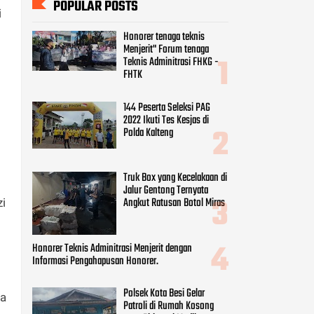
POPULAR POSTS
i
Honorer tenaga teknis
Menjerit" Forum tenaga
Teknis Adminitrasi FHKG -
FHTK
144 Peserta Seleksi PAG
2022 Ikuti Tes Kesjas di
Polda Kalteng
Truk Box yang Kecelakaan di
Jalur Gentong Ternyata
Angkut Ratusan Botol Miras
i
Honorer Teknis Adminitrasi Menjerit dengan
Informasi Pengahapusan Honorer.
Polsek Kota Besi Gelar
da
Patroli di Rumah Kosong