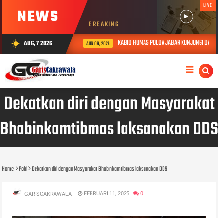
LIVE
NEWS
BREAKING
KABID HUMAS POLDA JABAR KUNJUNGI DAN BER
AUG, 7 2026
wb_sunny
AUG 06, 2026
Dekatkan diri dengan Masyarakat
Bhabinkamtibmas laksanakan DDS
Home
Polri
Dekatkan diri dengan Masyarakat Bhabinkamtibmas laksanakan DDS
FEBRUARI 11, 2025
0
GARISCAKRAWALA