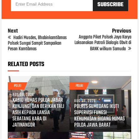
Next
Previous
Anggota Piket Polsek Jaya Karya
Hadiri Musdes, Bhabinkamtibmas
Laksanakan Patroli Dialogis Obvit di
Polsek Sungai Sampit Sampaikan
Pesan Kamtibmas
BANK wilkum Samuda
RELATED POSTS
POLRI
POLRI
AUG 06, 2026
KABID HUMAS POLDA JABAR
AUG 06, 2026
KUNJUNGI DAN BERIKAN TALI
POLRES SUMEDANG IKUTI
ASIH KEPADA LANSIA
SUPERVISI FUNGSI
SEBATANG KARA DI
KEHUMASAN BIDANG HUMAS
JATINANGOR
POLDA JAWA BARAT