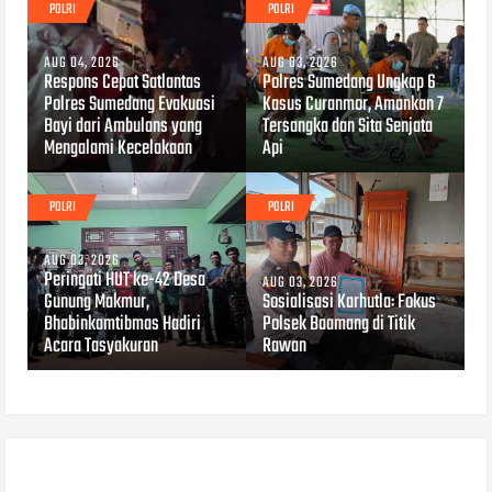
POLRI
POLRI
AUG 04, 2026
AUG 03, 2026
Respons Cepat Satlantas
Polres Sumedang Ungkap 6
Polres Sumedang Evakuasi
Kasus Curanmor, Amankan 7
Bayi dari Ambulans yang
Tersangka dan Sita Senjata
Mengalami Kecelakaan
Api
POLRI
POLRI
AUG 03, 2026
Peringati HUT ke-42 Desa
AUG 03, 2026
Gunung Makmur,
Sosialisasi Karhutla: Fokus
Bhabinkamtibmas Hadiri
Polsek Baamang di Titik
Acara Tasyakuran
Rawan