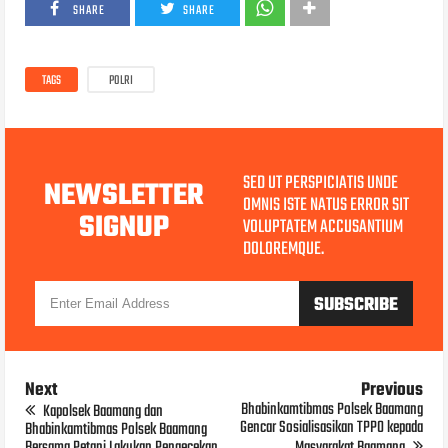
SHARE
SHARE
TAGS
POLRI
SED UT PERSPICIATIS UNDE
NEWSLETTER
OMNIS ISTE NATUS ERROR SIT
SIGNUP
VOLUPTATEM ACCUSANTIUM
DOLOREMQUE.
Next
Previous
Bhabinkamtibmas Polsek Baamang
Kapolsek Baamang dan
Gencar Sosialisasikan TPPO kepada
Bhabinkamtibmas Polsek Baamang
Bersama Petani Lakukan Pengecekan
Masyarakat Baamang