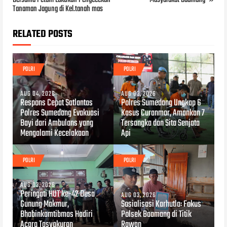
Tanaman Jagung di Kel.tanah mas
RELATED POSTS
POLRI
POLRI
AUG 04, 2026
AUG 03, 2026
Respons Cepat Satlantas
Polres Sumedang Ungkap 6
Polres Sumedang Evakuasi
Kasus Curanmor, Amankan 7
Bayi dari Ambulans yang
Tersangka dan Sita Senjata
Mengalami Kecelakaan
Api
POLRI
POLRI
AUG 03, 2026
Peringati HUT ke-42 Desa
AUG 03, 2026
Gunung Makmur,
Sosialisasi Karhutla: Fokus
Bhabinkamtibmas Hadiri
Polsek Baamang di Titik
Acara Tasyakuran
Rawan