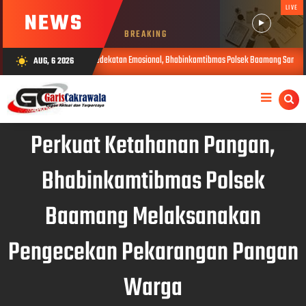
LIVE
NEWS
BREAKING
Jalin Kedekatan Emosional, Bhabinkamtibmas Polsek Baamang Sambangi Warga Seca
AUG, 6 2026
wb_sunny
, 2026
Perkuat Ketahanan Pangan,
Bhabinkamtibmas Polsek
Baamang Melaksanakan
Pengecekan Pekarangan Pangan
Warga