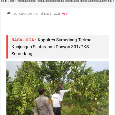
Home
Polri
Perkuat Ketahanan Pangan, Bhabinkamtibmas Polsek Sungai Sampit Sambangi Kebun Warga B
MEI 31, 2025
0
GARISCAKRAWALA
Kapolres Sumedang Terima
BACA JUGA :
Kunjungan Silaturahmi Danyon 301/PKS
Sumedang