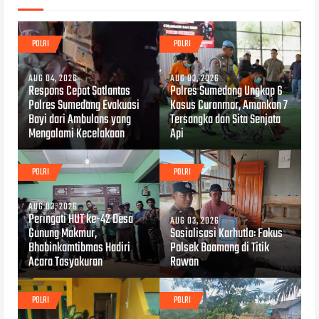
POLRI
POLRI
AUG 04, 2026
AUG 03, 2026
Respons Cepat Satlantas
Polres Sumedang Ungkap 6
Polres Sumedang Evakuasi
Kasus Curanmor, Amankan 7
Bayi dari Ambulans yang
Tersangka dan Sita Senjata
Mengalami Kecelakaan
Api
POLRI
POLRI
AUG 03, 2026
Peringati HUT ke-42 Desa
AUG 03, 2026
Gunung Makmur,
Sosialisasi Karhutla: Fokus
Bhabinkamtibmas Hadiri
Polsek Baamang di Titik
Acara Tasyakuran
Rawan
POLRI
POLRI