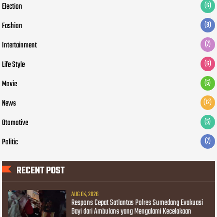
Election
(6)
Fashion
(8)
Intertainment
(7)
Life Style
(6)
Movie
(5)
News
(12)
Otomotive
(5)
Politic
(7)
RECENT POST
AUG 04, 2026
Respons Cepat Satlantas Polres Sumedang Evakuasi
Bayi dari Ambulans yang Mengalami Kecelakaan