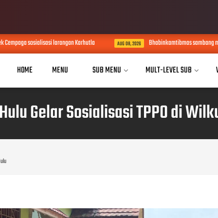
mpaga sosialisasi larangan Karhutla
Bhabinkamtibmas sambang masyar
AUG 08, 2026
HOME
MENU
SUB MENU
MULT-LEVEL SUB
ulu Gelar Sosialisasi TPPO di Wi
Hulu