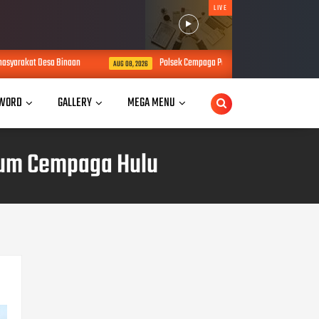
LIVE
akat Desa Binaan
Polsek Cempaga Patroli di SPBU
AUG 08, 2026
AUG 08, 2026
WORD
GALLERY
MEGA MENU
lkum Cempaga Hulu