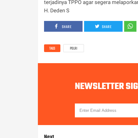
terjadinya TPPO agar segera melaporka
H. Deden S
SHARE
SHARE
TAGS
POLRI
NEWSLETTER SI
Next