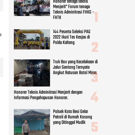
Honorer tenaga teknis
Menjerit" Forum tenaga
Teknis Adminitrasi FHKG -
FHTK
144 Peserta Seleksi PAG
a
2022 Ikuti Tes Kesjas di
Polda Kalteng
Truk Box yang Kecelakaan di
Jalur Gentong Ternyata
Angkut Ratusan Botol Miras
Honorer Teknis Adminitrasi Menjerit dengan
Informasi Pengahapusan Honorer.
Polsek Kota Besi Gelar
Patroli di Rumah Kosong
yang Ditinggal Mudik