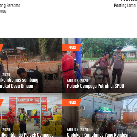
ang Bersama
Posting Lama
 mas
POLRI
, 2026
nkamtibmas sambang
AUG 08, 2026
rakat Desa Binaan
Polsek Cempaga Patroli di SPBU
POLRI
, 2026
AUG 08, 2026
sitkamtibmas Polsek Cempaga
Ciptakan Kamtibmas Yang Kondusif,