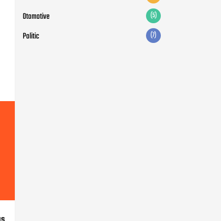
Otomotive
(5)
Politic
(7)
us