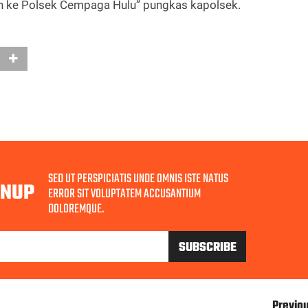
n ke Polsek Cempaga Hulu” pungkas kapolsek.
SED UT PERSPICIATIS UNDE OMNIS ISTE NATUS
GNUP
ERROR SIT VOLUPTATEM ACCUSANTIUM
DOLOREMQUE.
Previo