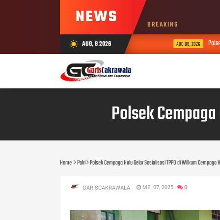
NEWS
BREAKING
Polsek Ce
AUG, 8 2026
wb_sunny
AUG 08, 2026
Polsek Cempaga H
Home
Polri
Polsek Cempaga Hulu Gelar Sosialisasi TPPO di Wilkum Cempaga 
MEI 07, 2025
0
GARISCAKRAWALA