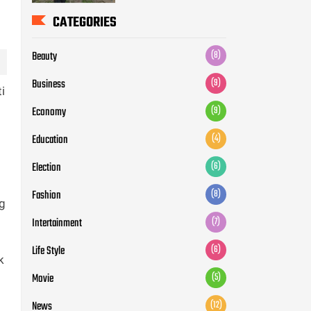
CATEGORIES
Beauty
(8)
Business
(9)
i
Economy
(9)
Education
(4)
Election
(6)
Fashion
(8)
ng
Intertainment
(7)
Life Style
(6)
k
Movie
(5)
News
(12)