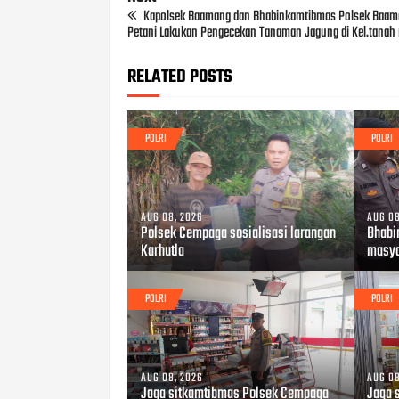
Kapolsek Baamang dan Bhabinkamtibmas Polsek Baam
Petani Lakukan Pengecekan Tanaman Jagung di Kel.tanah
RELATED POSTS
POLRI
POLRI
AUG 08, 2026
AUG 08
Polsek Cempaga sosialisasi larangan
Bhabi
Karhutla
masya
POLRI
POLRI
AUG 08, 2026
AUG 08
Jaga sitkamtibmas Polsek Cempaga
Jaga 