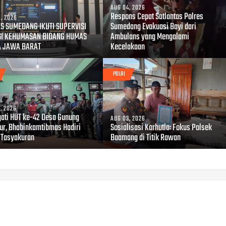
AUG 04, 2026
Respons Cepat Satlantas Polres
, 2026
S SUMEDANG IKUTI SUPERVISI
Sumedang Evakuasi Bayi dari
SI KEHUMASAN BIDANG HUMAS
Ambulans yang Mengalami
A JAWA BARAT
Kecelakaan
POLRI
, 2026
gati HUT ke-42 Desa Gunung
AUG 03, 2026
r, Bhabinkamtibmas Hadiri
Sosialisasi Karhutla: Fokus Polsek
 Tasyakuran
Baamang di Titik Rawan