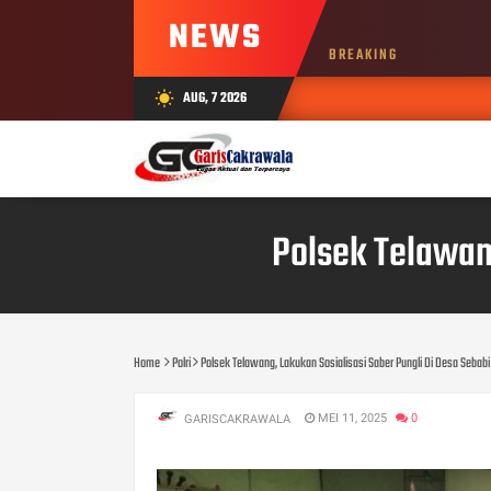
NEWS
BREAKING
AUG, 7 2026
wb_sunny
Polsek Telawang
Home
Polri
Polsek Telawang, Lakukan Sosialisasi Saber Pungli Di Desa Sebabi
MEI 11, 2025
0
GARISCAKRAWALA