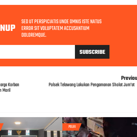
SED UT PERSPICIATIS UNDE OMNIS ISTE NATUS
GNUP
ERROR SIT VOLUPTATEM ACCUSANTIUM
DOLOREMQUE.
Previo
uarga Korban
Polsek Telawang Lakukan Pengamanan Sholat Jum'at
n Moril
POLRI