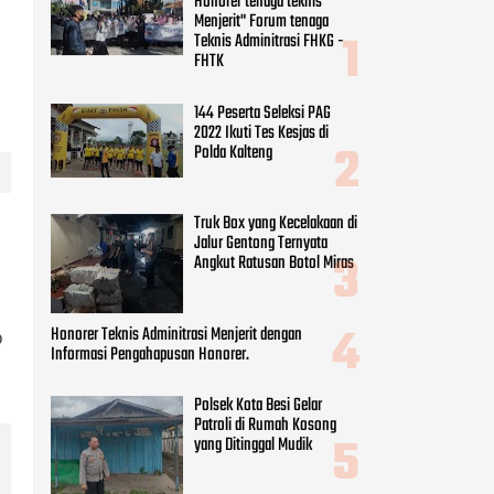
Truk Box yang Kecelakaan di
Jalur Gentong Ternyata
Angkut Ratusan Botol Miras
Honorer Teknis Adminitrasi Menjerit dengan
Informasi Pengahapusan Honorer.
Polsek Kota Besi Gelar
Patroli di Rumah Kosong
yang Ditinggal Mudik
CATEGORIES
p
Beauty
(8)
Business
(9)
Economy
(9)