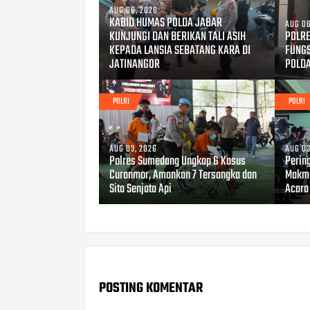
AUG 06, 2026
KABID HUMAS POLDA JABAR
AUG 06
KUNJUNGI DAN BERIKAN TALI ASIH
POLRE
KEPADA LANSIA SEBATANG KARA DI
FUNG
JATINANGOR
POLD
POLRI
POLRI
AUG 03, 2026
AUG 03
Polres Sumedang Ungkap 6 Kasus
Perin
Curanmor, Amankan 7 Tersangka dan
Makmu
Sita Senjata Api
Acara
POSTING KOMENTAR