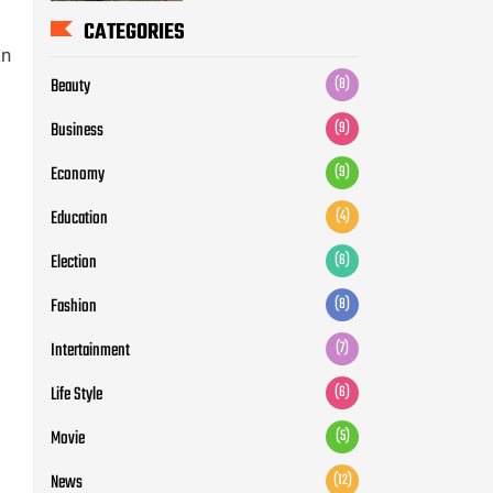
Education
(4)
an
Election
(6)
Fashion
(8)
Intertainment
(7)
Life Style
(6)
Movie
(5)
News
(12)
Otomotive
(5)
Politic
(7)