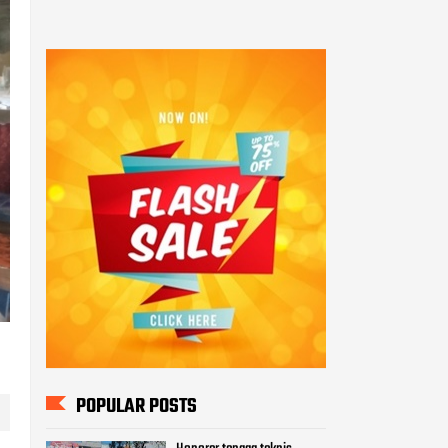
POPULAR POSTS
Honorer tenaga teknis
Menjerit" Forum tenaga
Teknis Adminitrasi FHKG -
FHTK
144 Peserta Seleksi PAG
2022 Ikuti Tes Kesjas di
Polda Kalteng