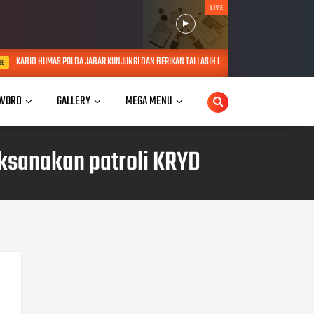
LIVE
JABAR KUNJUNGI DAN BERIKAN TALI ASIH KEPADA LANSIA SEBATANG KARA DI JATINANGOR
WORD
GALLERY
MEGA MENU
ksanakan patroli KRYD