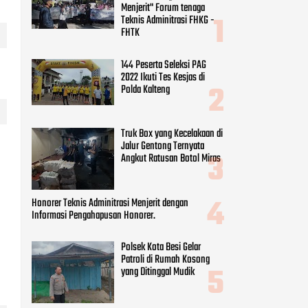
Truk Box yang Kecelakaan di
Jalur Gentong Ternyata
Angkut Ratusan Botol Miras
Honorer Teknis Adminitrasi Menjerit dengan
Informasi Pengahapusan Honorer.
Polsek Kota Besi Gelar
Patroli di Rumah Kosong
yang Ditinggal Mudik
CATEGORIES
Beauty
(8)
Business
(9)
Economy
(9)