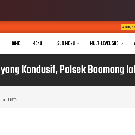
KABID HUMAS POLDA 
AUG 08, 2026
HOME
MENU
SUB MENU
MULT-LEVEL SUB
ang Kondusif, Polsek Baamang la
 patroli KRYD