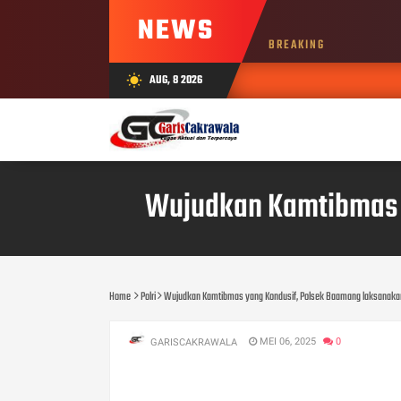
NEWS
BREAKING
AUG, 8 2026
wb_sunny
Wujudkan Kamtibmas y
Home
Polri
Wujudkan Kamtibmas yang Kondusif, Polsek Baamang laksanakan
MEI 06, 2025
0
GARISCAKRAWALA