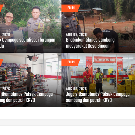
POLRI
, 2026
AUG 08, 2026
k Cempaga sosialisasi larangan
Bhabinkamtibmas sambang
tla
masyarakat Desa Binaan
POLRI
, 2026
AUG 08, 2026
sitkamtibmas Polsek Cempaga
Jaga sitkamtibmas Polsek Cempaga
ng dan patroli KRYD
sambang dan patroli KRYD