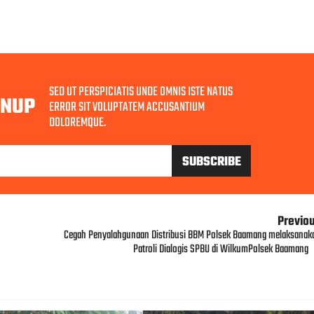
SED UT PERSPICIATIS UNDE OMNIS ISTE NATUS
GNUP
ERROR SIT VOLUPTATEM ACCUSANTIUM
DOLOREMQUE.
Previo
Cegah Penyalahgunaan Distribusi BBM Polsek Baamang melaksanak
Patroli Dialogis SPBU di WilkumPolsek Baamang