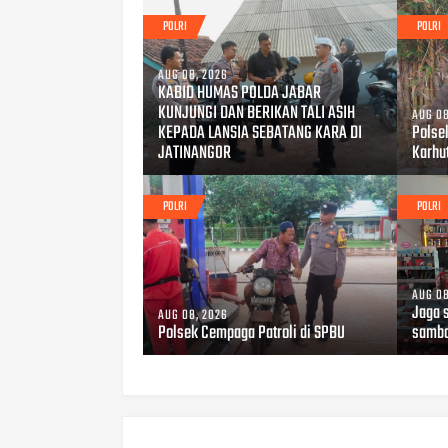
POLRI
POLRI
AUG 08, 2026
KABID HUMAS POLDA JABAR
KUNJUNGI DAN BERIKAN TALI ASIH
AUG 08
KEPADA LANSIA SEBATANG KARA DI
Polse
JATINANGOR
Karhu
POLRI
POLRI
AUG 08
Jaga 
AUG 08, 2026
Polsek Cempaga Patroli di SPBU
samba