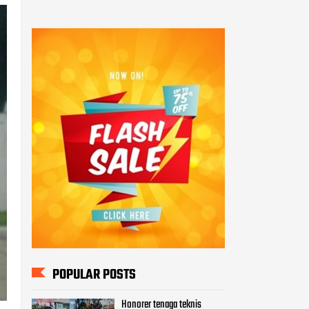
POPULAR POSTS
Honorer tenaga teknis
Menjerit" Forum tenaga
Teknis Adminitrasi FHKG -
FHTK
144 Peserta Seleksi PAG
2022 Ikuti Tes Kesjas di
Polda Kalteng