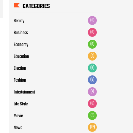
Education
(4)
Election
(6)
Fashion
(8)
Intertainment
(7)
Life Style
(6)
Movie
(5)
News
(12)
Otomotive
(5)
Politic
(7)