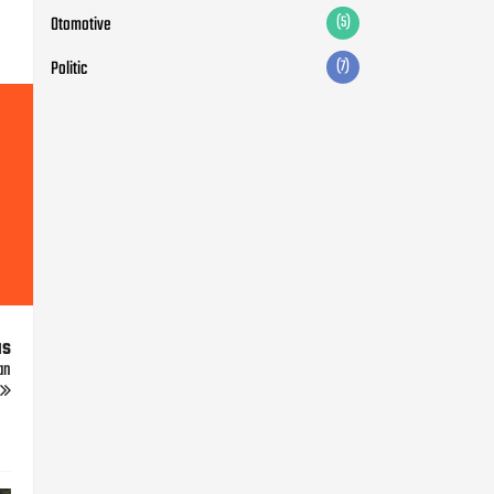
us
an