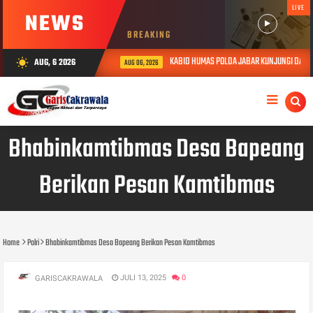
LIVE
NEWS
BREAKING
KABID HUMAS POLDA JABAR KUNJUNGI DAN BE
AUG, 6 2026
wb_sunny
AUG 06, 2026
Bhabinkamtibmas Desa Bapeang
Berikan Pesan Kamtibmas
Home
Polri
Bhabinkamtibmas Desa Bapeang Berikan Pesan Kamtibmas
JULI 13, 2025
0
GARISCAKRAWALA