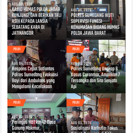
AUG 06, 2026
KABID HUMAS POLDA JABAR
AUG 06, 2026
KUNJUNGI DAN BERIKAN TALI
POLRES SUMEDANG IKUTI
ASIH KEPADA LANSIA
SUPERVISI FUNGSI
SEBATANG KARA DI
KEHUMASAN BIDANG HUMAS
JATINANGOR
POLDA JAWA BARAT
POLRI
POLRI
AUG 04, 2026
AUG 03, 2026
Respons Cepat Satlantas
Polres Sumedang Ungkap 6
Polres Sumedang Evakuasi
Kasus Curanmor, Amankan 7
Bayi dari Ambulans yang
Tersangka dan Sita Senjata
Mengalami Kecelakaan
Api
POLRI
POLRI
AUG 03, 2026
Peringati HUT ke-42 Desa
AUG 03, 2026
Gunung Makmur,
Sosialisasi Karhutla: Fokus