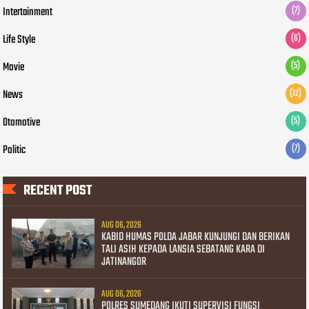
Intertainment
(7)
Life Style
(6)
Movie
(5)
News
(12)
Otomotive
(5)
Politic
(7)
RECENT POST
AUG 06, 2026
KABID HUMAS POLDA JABAR KUNJUNGI DAN BERIKAN
TALI ASIH KEPADA LANSIA SEBATANG KARA DI
JATINANGOR
AUG 06, 2026
POLRES SUMEDANG IKUTI SUPERVISI FUNGSI