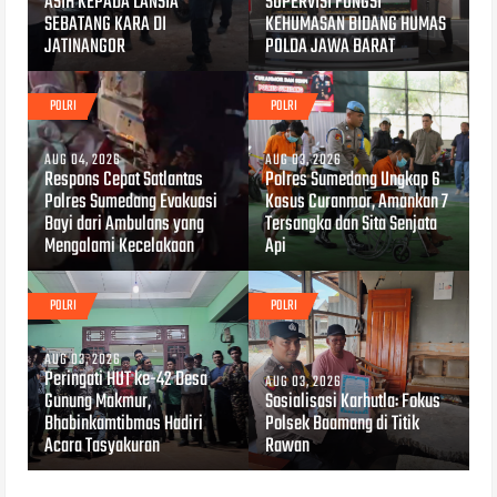
ASIH KEPADA LANSIA
SUPERVISI FUNGSI
SEBATANG KARA DI
KEHUMASAN BIDANG HUMAS
JATINANGOR
POLDA JAWA BARAT
POLRI
POLRI
AUG 04, 2026
AUG 03, 2026
Respons Cepat Satlantas
Polres Sumedang Ungkap 6
Polres Sumedang Evakuasi
Kasus Curanmor, Amankan 7
Bayi dari Ambulans yang
Tersangka dan Sita Senjata
Mengalami Kecelakaan
Api
POLRI
POLRI
AUG 03, 2026
Peringati HUT ke-42 Desa
AUG 03, 2026
Gunung Makmur,
Sosialisasi Karhutla: Fokus
Bhabinkamtibmas Hadiri
Polsek Baamang di Titik
Acara Tasyakuran
Rawan