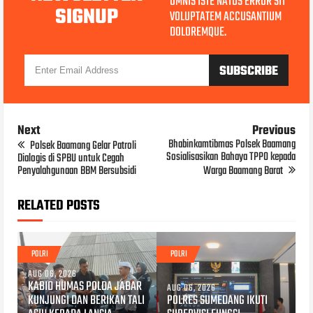
OMNIS ISTE NATUS ERROR SIT
SIGNUP
VOLUPTATEM ACCUSANTIUM
DOLOREMQUE.
Next
Previous
Bhabinkamtibmas Polsek Baamang
Polsek Baamang Gelar Patroli
Sosialisasikan Bahaya TPPO kepada
Dialogis di SPBU untuk Cegah
Penyalahgunaan BBM Bersubsidi
Warga Baamang Barat
RELATED POSTS
POLRI
POLRI
AUG 06, 2026
KABID HUMAS POLDA JABAR
AUG 06, 2026
KUNJUNGI DAN BERIKAN TALI
POLRES SUMEDANG IKUTI