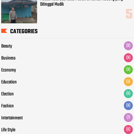
Ditinggal Mudik
CATEGORIES
Beauty
(8)
Business
(9)
Economy
(9)
Education
(4)
Election
(6)
Fashion
(8)
Intertainment
(7)
Life Style
(6)