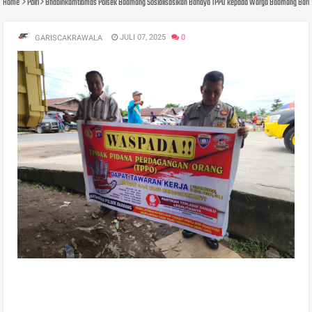
Home
Polri
Bhabinkamtibmas Polsek Baamang Sosialisasikan Bahaya TPPO kepada Warga Baamang Bara
JULI 07, 2025
0
GARISCAKRAWALA