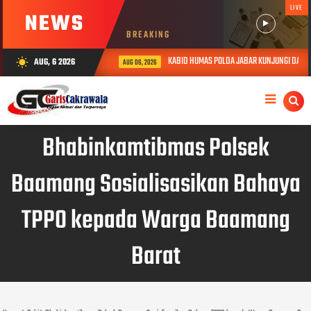
LIVE
NEWS
BREAKING
KABID HUMAS POLDA JABAR KUNJUNGI DAN BE
AUG, 6 2026
wb_sunny
AUG 06, 2026
Bhabinkamtibmas Polsek
Baamang Sosialisasikan Bahaya
TPPO kepada Warga Baamang
Barat