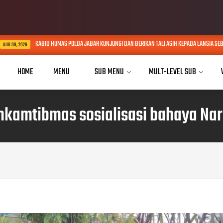
KABID HUMAS POLDA JABAR KUNJUNGI DAN BERIKAN TALI ASIH KEPADA LANSIA SEBATANG KA
26
HOME
MENU
SUB MENU
MULT-LEVEL SUB
nkamtibmas sosialisasi bahaya Nar