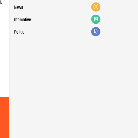
ak
News
(12)
Otomotive
(5)
Politic
(7)