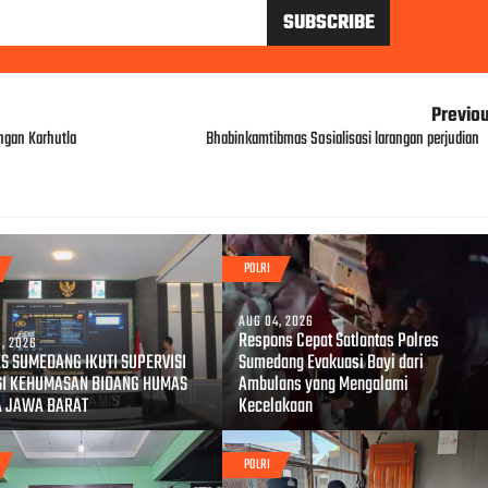
Previo
ngan Karhutla
Bhabinkamtibmas Sosialisasi larangan perjudian
POLRI
AUG 04, 2026
Respons Cepat Satlantas Polres
, 2026
S SUMEDANG IKUTI SUPERVISI
Sumedang Evakuasi Bayi dari
SI KEHUMASAN BIDANG HUMAS
Ambulans yang Mengalami
A JAWA BARAT
Kecelakaan
POLRI