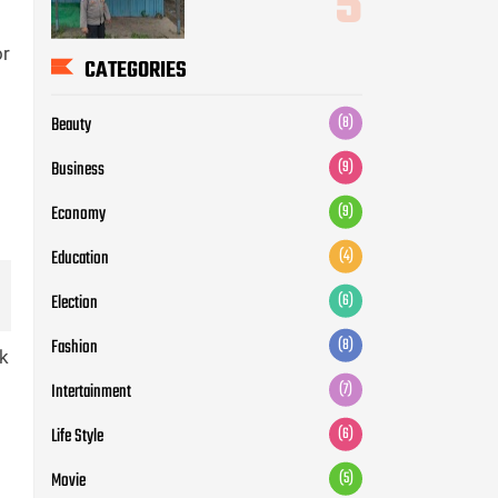
or
CATEGORIES
Beauty
(8)
Business
(9)
Economy
(9)
Education
(4)
Election
(6)
Fashion
(8)
ek
Intertainment
(7)
Life Style
(6)
Movie
(5)