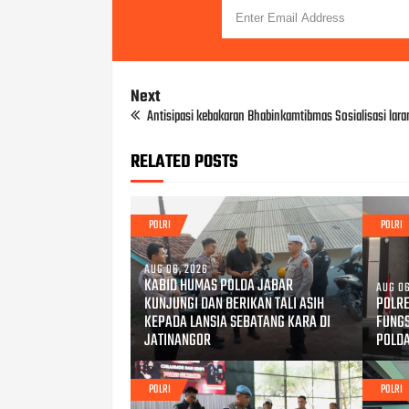
Next
Antisipasi kebakaran Bhabinkamtibmas Sosialisasi lara
RELATED POSTS
POLRI
POLRI
AUG 06, 2026
KABID HUMAS POLDA JABAR
AUG 06
KUNJUNGI DAN BERIKAN TALI ASIH
POLRE
KEPADA LANSIA SEBATANG KARA DI
FUNG
JATINANGOR
POLD
POLRI
POLRI