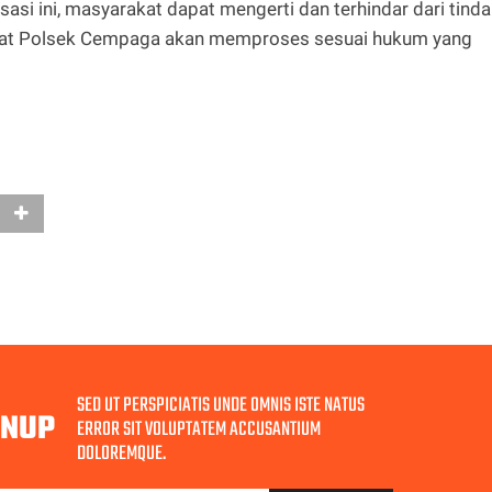
si ini, masyarakat dapat mengerti dan terhindar dari tind
rlibat Polsek Cempaga akan memproses sesuai hukum yang
SED UT PERSPICIATIS UNDE OMNIS ISTE NATUS
GNUP
ERROR SIT VOLUPTATEM ACCUSANTIUM
DOLOREMQUE.