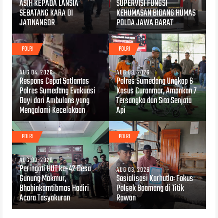
ASIH KEPADA LANSIA
SUPERVISI FUNGSI
SEBATANG KARA DI
KEHUMASAN BIDANG HUMAS
JATINANGOR
POLDA JAWA BARAT
POLRI
POLRI
AUG 04, 2026
AUG 03, 2026
Respons Cepat Satlantas
Polres Sumedang Ungkap 6
Polres Sumedang Evakuasi
Kasus Curanmor, Amankan 7
Bayi dari Ambulans yang
Tersangka dan Sita Senjata
Mengalami Kecelakaan
Api
POLRI
POLRI
AUG 03, 2026
Peringati HUT ke-42 Desa
AUG 03, 2026
Gunung Makmur,
Sosialisasi Karhutla: Fokus
Bhabinkamtibmas Hadiri
Polsek Baamang di Titik
Acara Tasyakuran
Rawan