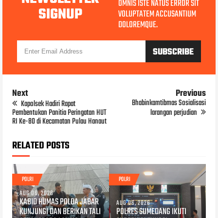
OMNIS ISTE NATUS ERROR SIT
SIGNUP
VOLUPTATEM ACCUSANTIUM
DOLOREMQUE.
Next
Previous
Bhabinkamtibmas Sosialisasi
Kapolsek Hadiri Rapat
Pembentukan Panitia Peringatan HUT
larangan perjudian
RI Ke-80 di Kecamatan Pulau Hanaut
RELATED POSTS
POLRI
POLRI
AUG 06, 2026
KABID HUMAS POLDA JABAR
AUG 06, 2026
KUNJUNGI DAN BERIKAN TALI
POLRES SUMEDANG IKUTI