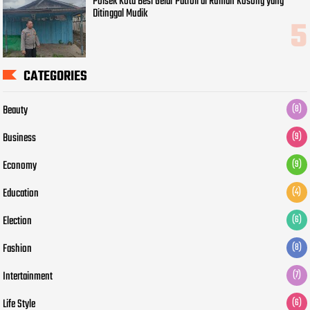
Polsek Kota Besi Gelar Patroli di Rumah Kosong yang
Ditinggal Mudik
CATEGORIES
Beauty
(8)
Business
(9)
Economy
(9)
Education
(4)
Election
(6)
Fashion
(8)
Intertainment
(7)
Life Style
(6)