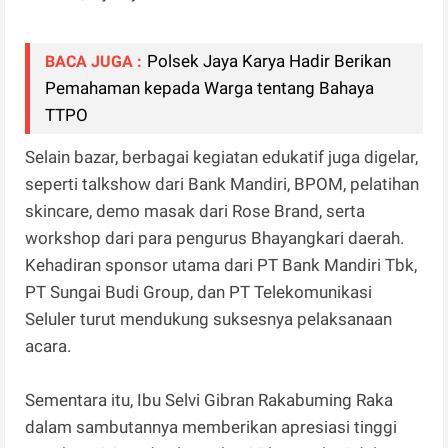
Polsek Jaya Karya Hadir Berikan
BACA JUGA :
Pemahaman kepada Warga tentang Bahaya
TTPO
Selain bazar, berbagai kegiatan edukatif juga digelar,
seperti talkshow dari Bank Mandiri, BPOM, pelatihan
skincare, demo masak dari Rose Brand, serta
workshop dari para pengurus Bhayangkari daerah.
Kehadiran sponsor utama dari PT Bank Mandiri Tbk,
PT Sungai Budi Group, dan PT Telekomunikasi
Seluler turut mendukung suksesnya pelaksanaan
acara.
Sementara itu, Ibu Selvi Gibran Rakabuming Raka
dalam sambutannya memberikan apresiasi tinggi