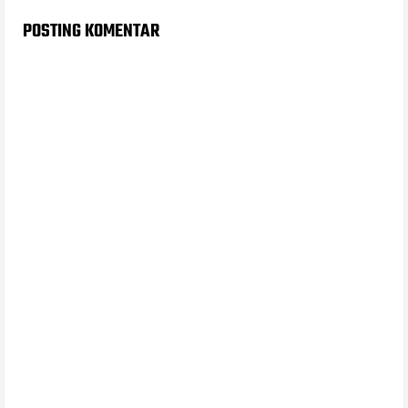
POSTING KOMENTAR