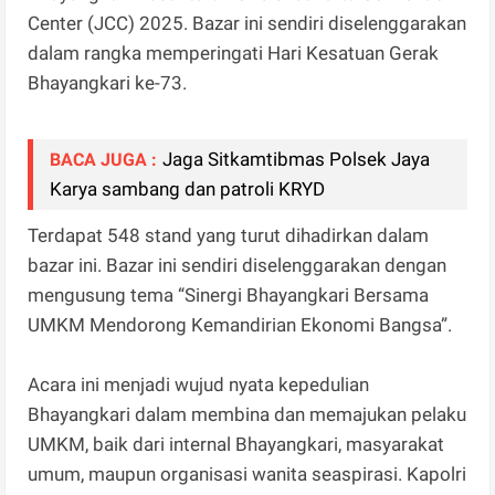
Center (JCC) 2025. Bazar ini sendiri diselenggarakan
dalam rangka memperingati Hari Kesatuan Gerak
Bhayangkari ke-73.
Jaga Sitkamtibmas Polsek Jaya
BACA JUGA :
Karya sambang dan patroli KRYD
Terdapat 548 stand yang turut dihadirkan dalam
bazar ini. Bazar ini sendiri diselenggarakan dengan
mengusung tema “Sinergi Bhayangkari Bersama
UMKM Mendorong Kemandirian Ekonomi Bangsa”.
Acara ini menjadi wujud nyata kepedulian
Bhayangkari dalam membina dan memajukan pelaku
UMKM, baik dari internal Bhayangkari, masyarakat
umum, maupun organisasi wanita seaspirasi. Kapolri