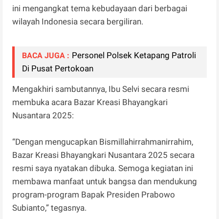
ini mengangkat tema kebudayaan dari berbagai
wilayah Indonesia secara bergiliran.
‎Personel Polsek Ketapang Patroli
BACA JUGA :
Di Pusat Pertokoan‎
Mengakhiri sambutannya, Ibu Selvi secara resmi
membuka acara Bazar Kreasi Bhayangkari
Nusantara 2025:
“Dengan mengucapkan Bismillahirrahmanirrahim,
Bazar Kreasi Bhayangkari Nusantara 2025 secara
resmi saya nyatakan dibuka. Semoga kegiatan ini
membawa manfaat untuk bangsa dan mendukung
program-program Bapak Presiden Prabowo
Subianto,” tegasnya.