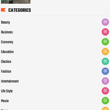
CATEGORIES
Beauty
(8)
Business
(9)
Economy
(9)
Education
(4)
Election
(6)
Fashion
(8)
Intertainment
(7)
Life Style
(6)
Movie
(5)