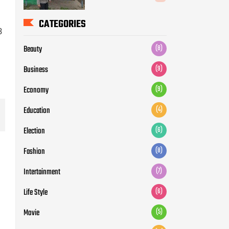
Education
(4)
Election
(6)
3
Fashion
(8)
Intertainment
(7)
Life Style
(6)
Movie
(5)
News
(12)
Otomotive
(5)
Politic
(7)