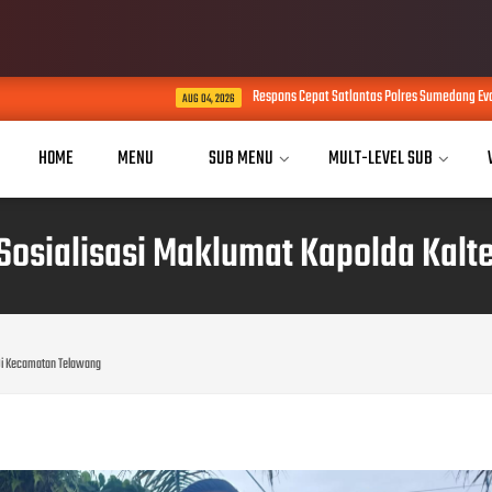
Respons Cepat Satlantas Polres Sumedang Evakuasi Bayi dari 
AUG 04, 2026
HOME
MENU
SUB MENU
MULT-LEVEL SUB
Sosialisasi Maklumat Kapolda Kal
 Di Kecamatan Telawang