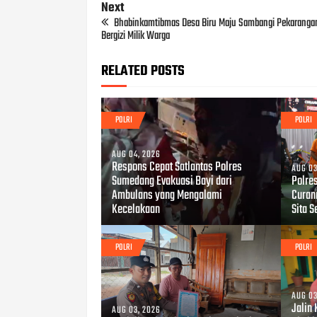
Next
Bhabinkamtibmas Desa Biru Maju Sambangi Pekaranga
Bergizi Milik Warga
RELATED POSTS
POLRI
POLRI
AUG 04, 2026
Respons Cepat Satlantas Polres
AUG 03
Sumedang Evakuasi Bayi dari
Polre
Ambulans yang Mengalami
Curan
Kecelakaan
Sita S
POLRI
POLRI
AUG 03
Jalin
AUG 03, 2026