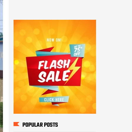
POPULAR POSTS
Honorer tenaga teknis
Menjerit" Forum tenaga
Teknis Adminitrasi FHKG -
FHTK
144 Peserta Seleksi PAG
2022 Ikuti Tes Kesjas di
Polda Kalteng