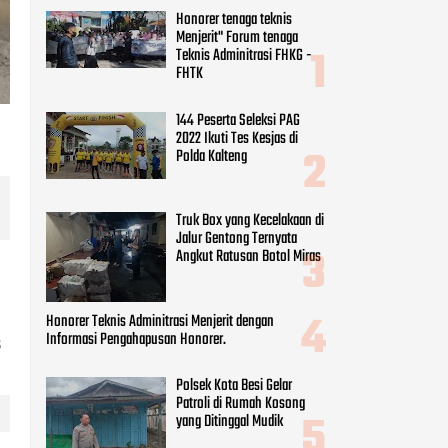
Truk Box yang Kecelakaan di
Jalur Gentong Ternyata
Angkut Ratusan Botol Miras
Honorer Teknis Adminitrasi Menjerit dengan
Informasi Pengahapusan Honorer.
Polsek Kota Besi Gelar
Patroli di Rumah Kosong
yang Ditinggal Mudik
CATEGORIES
Beauty
(8)
B
Business
(9)
Economy
(9)