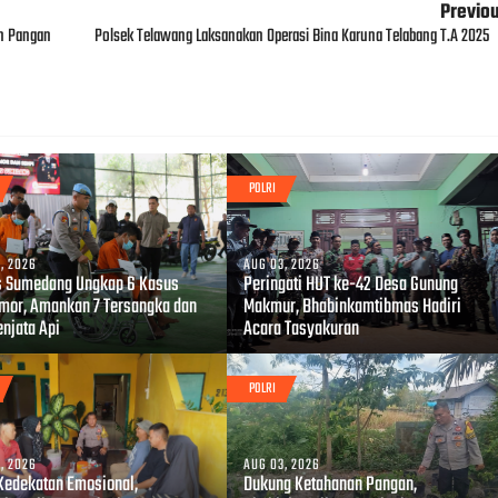
Previo
n Pangan
Polsek Telawang Laksanakan Operasi Bina Karuna Telabang T.A 2025
POLRI
, 2026
AUG 03, 2026
s Sumedang Ungkap 6 Kasus
Peringati HUT ke-42 Desa Gunung
mor, Amankan 7 Tersangka dan
Makmur, Bhabinkamtibmas Hadiri
enjata Api
Acara Tasyakuran
POLRI
, 2026
AUG 03, 2026
 Kedekatan Emosional,
Dukung Ketahanan Pangan,