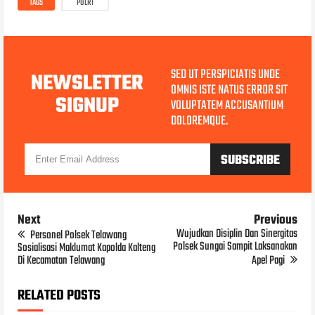
TAGS
POLRI
SED UT PERSPICIATIS UNDE
NEWSLETTER
OMNIS ISTE NATUS ERROR SIT
SIGNUP
VOLUPTATEM ACCUSANTIUM
DOLOREMQUE.
Next
Previous
Wujudkan Disiplin Dan Sinergitas
Personel Polsek Telawang
Polsek Sungai Sampit Laksanakan
Sosialisasi Maklumat Kapolda Kalteng
Di Kecamatan Telawang
Apel Pagi
RELATED POSTS