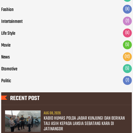
Fashion
(8)
Intertainment
(7)
Life Style
(6)
Movie
(5)
News
(12)
Otomotive
(5)
Politic
(7)
RECENT POST
AUG 08, 2026
KABID HUMAS POLDA JABAR KUNJUNGI DAN BERIKAN
TALI ASIH KEPADA LANSIA SEBATANG KARA DI
JATINANGOR