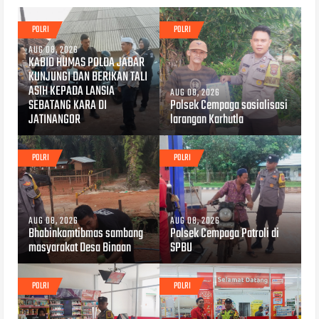
POLRI
POLRI
AUG 08, 2026
KABID HUMAS POLDA JABAR
KUNJUNGI DAN BERIKAN TALI
ASIH KEPADA LANSIA
AUG 08, 2026
SEBATANG KARA DI
Polsek Cempaga sosialisasi
JATINANGOR
larangan Karhutla
POLRI
POLRI
AUG 08, 2026
AUG 08, 2026
Bhabinkamtibmas sambang
Polsek Cempaga Patroli di
masyarakat Desa Binaan
SPBU
POLRI
POLRI