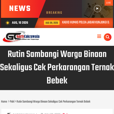
LIVE
NEWS
BREAKING
KABID HUMAS POLDA JABAR KUNJUNGI DAN BE
AUG, 10 2026
wb_sunny
AUG 08, 2026
Rutin Sambangi Warga Binaan
Sekaligus Cek Perkarangan Ternak
Bebek
Home
Polri
Rutin Sambangi Warga Binaan Sekaligus Cek Perkarangan Ternak Bebek