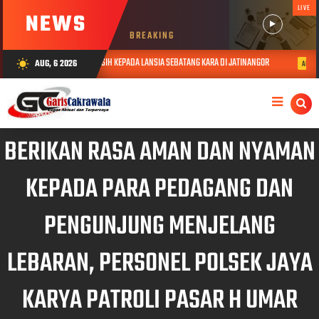
LIVE
NEWS
BREAKING
AN BERIKAN TALI ASIH KEPADA LANSIA SEBATANG KARA DI JATINANGOR
PO
AUG, 6 2026
wb_sunny
AUG 06, 2026
BERIKAN RASA AMAN DAN NYAMAN
KEPADA PARA PEDAGANG DAN
PENGUNJUNG MENJELANG
LEBARAN, PERSONEL POLSEK JAYA
KARYA PATROLI PASAR H UMAR