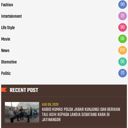
Fashion
(8)
Intertainment
(7)
Life Style
(6)
Movie
(5)
News
(12)
Otomotive
(5)
Politic
(7)
RECENT POST
AUG 06, 2026
KABID HUMAS POLDA JABAR KUNJUNGI DAN BERIKAN
TALI ASIH KEPADA LANSIA SEBATANG KARA DI
JATINANGOR