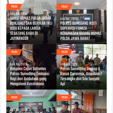
POLRI
POLRI
AUG 06, 2026
KABID HUMAS POLDA JABAR
AUG 06, 2026
KUNJUNGI DAN BERIKAN TALI
POLRES SUMEDANG IKUTI
ASIH KEPADA LANSIA
SUPERVISI FUNGSI
SEBATANG KARA DI
KEHUMASAN BIDANG HUMAS
JATINANGOR
POLDA JAWA BARAT
POLRI
POLRI
AUG 04, 2026
AUG 03, 2026
Respons Cepat Satlantas
Polres Sumedang Ungkap 6
Polres Sumedang Evakuasi
Kasus Curanmor, Amankan 7
Bayi dari Ambulans yang
Tersangka dan Sita Senjata
Mengalami Kecelakaan
Api
POLRI
POLRI
AUG 03, 2026