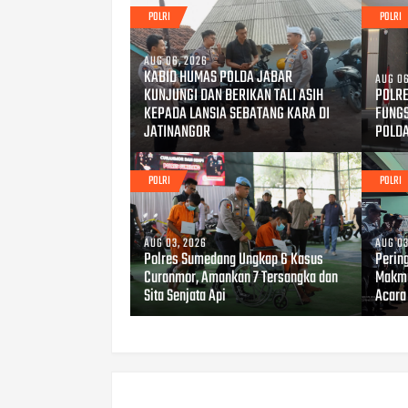
POLRI
POLRI
AUG 06, 2026
KABID HUMAS POLDA JABAR
AUG 06
KUNJUNGI DAN BERIKAN TALI ASIH
POLRE
KEPADA LANSIA SEBATANG KARA DI
FUNG
JATINANGOR
POLD
POLRI
POLRI
AUG 03, 2026
AUG 03
Polres Sumedang Ungkap 6 Kasus
Perin
Curanmor, Amankan 7 Tersangka dan
Makmu
Sita Senjata Api
Acara