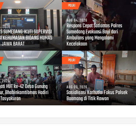
POLRI
AUG 04, 2026
Respons Cepat Satlantas Polres
, 2026
S SUMEDANG IKUTI SUPERVISI
Sumedang Evakuasi Bayi dari
SI KEHUMASAN BIDANG HUMAS
Ambulans yang Mengalami
A JAWA BARAT
Kecelakaan
POLRI
, 2026
gati HUT ke-42 Desa Gunung
AUG 03, 2026
r, Bhabinkamtibmas Hadiri
Sosialisasi Karhutla: Fokus Polsek
 Tasyakuran
Baamang di Titik Rawan