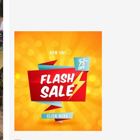
POPULAR POSTS
Honorer tenaga teknis
Menjerit" Forum tenaga
Teknis Adminitrasi FHKG -
FHTK
144 Peserta Seleksi PAG
2022 Ikuti Tes Kesjas di
Polda Kalteng