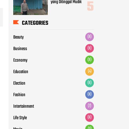
Education
(4)
Election
(6)
Fashion
(8)
Intertainment
(7)
Life Style
(6)
Movie
(5)
News
(12)
Otomotive
(5)
Politic
(7)