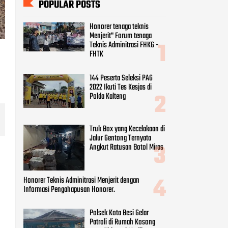
Truk Box yang Kecelakaan di
Jalur Gentong Ternyata
Angkut Ratusan Botol Miras
Honorer Teknis Adminitrasi Menjerit dengan
Informasi Pengahapusan Honorer.
Polsek Kota Besi Gelar
Patroli di Rumah Kosong
yang Ditinggal Mudik
CATEGORIES
Beauty
(8)
Business
(9)
Economy
(9)