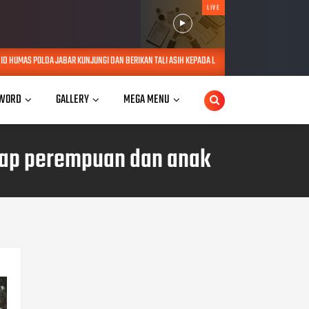
LIVE
JUNGI DAN BERIKAN TALI ASIH KEPADA LANSIA SEBATANG KARA DI JATINANGOR
AUG 06, 20
WORD
GALLERY
MEGA MENU
dap perempuan dan anak