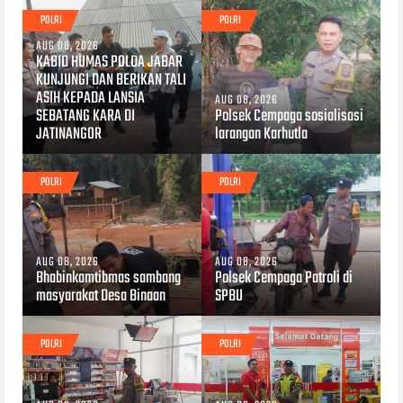
POLRI
POLRI
AUG 08, 2026
KABID HUMAS POLDA JABAR
KUNJUNGI DAN BERIKAN TALI
ASIH KEPADA LANSIA
AUG 08, 2026
SEBATANG KARA DI
Polsek Cempaga sosialisasi
JATINANGOR
larangan Karhutla
POLRI
POLRI
AUG 08, 2026
AUG 08, 2026
Bhabinkamtibmas sambang
Polsek Cempaga Patroli di
masyarakat Desa Binaan
SPBU
POLRI
POLRI