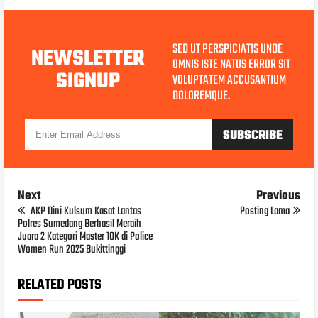
SED UT PERSPICIATIS UNDE
NEWSLETTER
OMNIS ISTE NATUS ERROR SIT
SIGNUP
VOLUPTATEM ACCUSANTIUM
DOLOREMQUE.
Next
Previous
AKP Dini Kulsum Kasat Lantas
Posting Lama
Polres Sumedang Berhasil Meraih
Juara 2 Kategori Master 10K di Police
Women Run 2025 Bukittinggi
RELATED POSTS