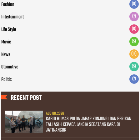
Fashion
(8)
Intertainment
(7)
Life Style
(6)
Movie
(5)
News
(12)
Otomotive
(5)
Politic
(7)
RECENT POST
AUG 08, 2026
KABID HUMAS POLDA JABAR KUNJUNGI DAN BERIKAN
TALI ASIH KEPADA LANSIA SEBATANG KARA DI
JATINANGOR