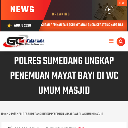
LIVE
NEWS
BREAKING
 JABAR KUNJUNGI DAN BERIKAN TALI ASIH KEPADA LANSIA SEBATANG KARA DI JATINANGOR
AUG, 8 2026
wb_sunny
POLRES SUMEDANG UNGKAP
PENEMUAN MAYAT BAYI DI WC
UMUM MASJID
Home
Polri
POLRES SUMEDANG UNGKAP PENEMUAN MAYAT BAYI DI WC UMUM MASJID