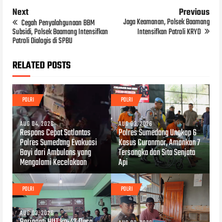
Next
Previous
Jaga Keamanan, Polsek Baamang
Cegah Penyalahgunaan BBM
Subsidi, Polsek Baamang Intensifkan
Intensifkan Patroli KRYD
Patroli Dialogis di SPBU
RELATED POSTS
POLRI
POLRI
AUG 04, 2026
AUG 03, 2026
Respons Cepat Satlantas
Polres Sumedang Ungkap 6
Polres Sumedang Evakuasi
Kasus Curanmor, Amankan 7
Bayi dari Ambulans yang
Tersangka dan Sita Senjata
Mengalami Kecelakaan
Api
POLRI
POLRI
AUG 03, 2026