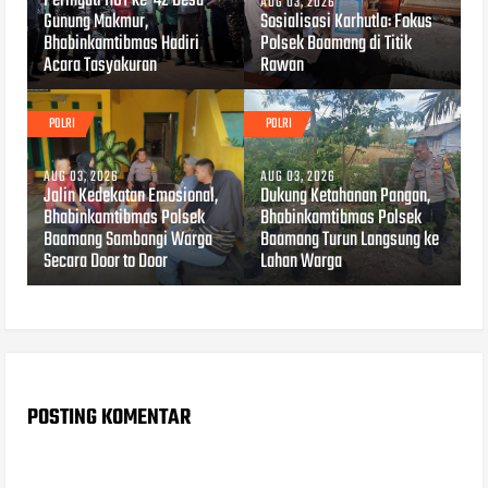
Peringati HUT ke-42 Desa
AUG 03, 2026
Gunung Makmur,
Sosialisasi Karhutla: Fokus
Bhabinkamtibmas Hadiri
Polsek Baamang di Titik
Acara Tasyakuran
Rawan
POLRI
POLRI
AUG 03, 2026
AUG 03, 2026
Jalin Kedekatan Emosional,
Dukung Ketahanan Pangan,
Bhabinkamtibmas Polsek
Bhabinkamtibmas Polsek
Baamang Sambangi Warga
Baamang Turun Langsung ke
Secara Door to Door
Lahan Warga
POSTING KOMENTAR