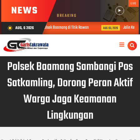
LIVE
NEWS
BREAKING
si Karhutla: Fokus Polsek Baamang di Titik Rawan
Jalin Kedekatan Emo
AUG, 6 2026
wb_sunny
AUG 03, 2026
Polsek Baamang Sambangi Pos
Satkamling, Dorong Peran Aktif
Warga Jaga Keamanan
Lingkungan