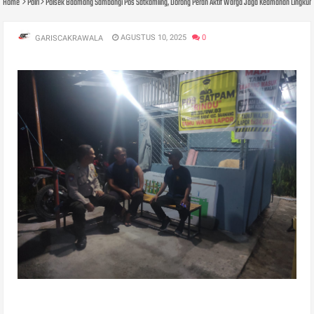
Home
Polri
Polsek Baamang Sambangi Pos Satkamling, Dorong Peran Aktif Warga Jaga Keamanan Lingku
AGUSTUS 10, 2025
0
GARISCAKRAWALA