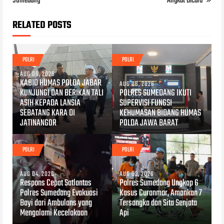
Sumedang
Angkat Bicara
RELATED POSTS
POLRI
POLRI
AUG 06, 2026
KABID HUMAS POLDA JABAR
AUG 06, 2026
KUNJUNGI DAN BERIKAN TALI
POLRES SUMEDANG IKUTI
ASIH KEPADA LANSIA
SUPERVISI FUNGSI
SEBATANG KARA DI
KEHUMASAN BIDANG HUMAS
JATINANGOR
POLDA JAWA BARAT
POLRI
POLRI
AUG 04, 2026
AUG 03, 2026
Respons Cepat Satlantas
Polres Sumedang Ungkap 6
Polres Sumedang Evakuasi
Kasus Curanmor, Amankan 7
Bayi dari Ambulans yang
Tersangka dan Sita Senjata
Mengalami Kecelakaan
Api