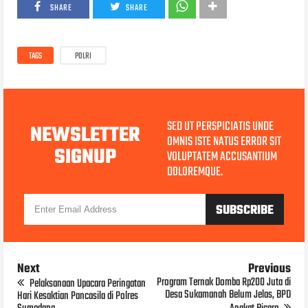
SHARE
SHARE
TAGS
POLRI
SED UT PERSPICIATIS UNDE
NEWSLETTER
OMNIS ISTE NATUS ERROR SIT
SIGNUP
VOLUPTATEM ACCUSANTIUM
DOLOREMQUE.
Next
Previous
Program Ternak Domba Rp200 Juta di
Pelaksanaan Upacara Peringatan
Desa Sukamanah Belum Jelas, BPD
Hari Kesaktian Pancasila di Polres