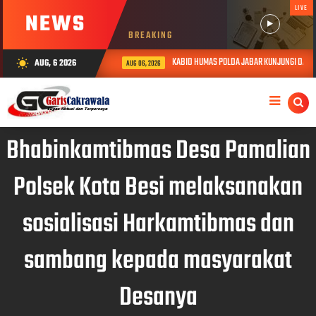
LIVE
NEWS
BREAKING
KABID HUMAS POLDA JABAR KUNJUNGI DAN BE
AUG, 6 2026
wb_sunny
AUG 06, 2026
Bhabinkamtibmas Desa Pamalian
Polsek Kota Besi melaksanakan
sosialisasi Harkamtibmas dan
sambang kepada masyarakat
Desanya