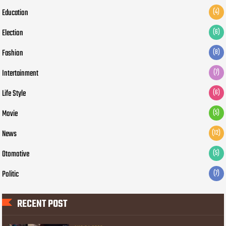
Education
(4)
Election
(6)
Fashion
(8)
Intertainment
(7)
Life Style
(6)
Movie
(5)
News
(12)
Otomotive
(5)
Politic
(7)
RECENT POST