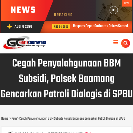
LIVE
NEWS
BREAKING
Respons Cepat Satlantas Polres Sumedang 
AUG, 6 2026
wb_sunny
AUG 04, 2026
Cegah Penyalahgunaan BBM
Subsidi, Polsek Baamang
Gencarkan Patroli Dialogis di SPBU
Home
Polri
Cegah Penyalahgunaan BBM Subsidi, Polsek Baamang Gencarkan Patroli Dialogis di SPBU