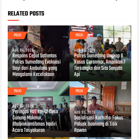
RELATED POSTS
POLRI
POLRI
AUG 04, 2026
AUG 03, 2026
Respons Cepat Satlantas
Polres Sumedang Ungkap 6
Polres Sumedang Evakuasi
Kasus Curanmor, Amankan 7
Bayi dari Ambulans yang
Tersangka dan Sita Senjata
Mengalami Kecelakaan
Api
POLRI
POLRI
AUG 03, 2026
Peringati HUT ke-42 Desa
AUG 03, 2026
Gunung Makmur,
Sosialisasi Karhutla: Fokus
Bhabinkamtibmas Hadiri
Polsek Baamang di Titik
Acara Tasyakuran
Rawan