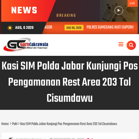
LIVE
NEWS
BREAKING
IA SEBATANG KARA DI JATINANGOR
POLRES SUMEDANG IKUTI SUPERVISI FU
AUG, 6 2026
wb_sunny
AUG 06, 2026
Kasi SIM Polda Jabar Kunjungi Pos
Pengamanan Rest Area 203 Tol
Cisumdawu
Home
Polri
Kasi SIM Polda Jabar Kunjungi Pos Pengamanan Rest Area 203 Tol Cisumdawu