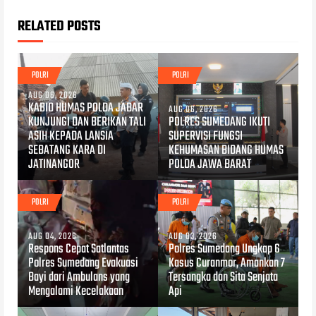
RELATED POSTS
POLRI
POLRI
AUG 06, 2026
KABID HUMAS POLDA JABAR
AUG 06, 2026
KUNJUNGI DAN BERIKAN TALI
POLRES SUMEDANG IKUTI
ASIH KEPADA LANSIA
SUPERVISI FUNGSI
SEBATANG KARA DI
KEHUMASAN BIDANG HUMAS
JATINANGOR
POLDA JAWA BARAT
POLRI
POLRI
AUG 04, 2026
AUG 03, 2026
Respons Cepat Satlantas
Polres Sumedang Ungkap 6
Polres Sumedang Evakuasi
Kasus Curanmor, Amankan 7
Bayi dari Ambulans yang
Tersangka dan Sita Senjata
Mengalami Kecelakaan
Api