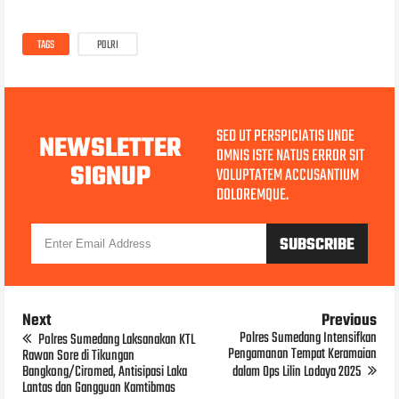
TAGS
POLRI
SED UT PERSPICIATIS UNDE
NEWSLETTER
OMNIS ISTE NATUS ERROR SIT
SIGNUP
VOLUPTATEM ACCUSANTIUM
DOLOREMQUE.
Next
Previous
Polres Sumedang Intensifkan
Polres Sumedang Laksanakan KTL
Pengamanan Tempat Keramaian
Rawan Sore di Tikungan
Bangkong/Ciromed, Antisipasi Laka
dalam Ops Lilin Lodaya 2025
Lantas dan Gangguan Kamtibmas