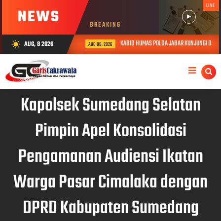
LIVE
NEWS
BREAKING
KABID HUMAS POLDA JABAR KUNJUNGI DAN BE
AUG, 8 2026
wb_sunny
AUG 08, 2026
Kapolsek Sumedang Selatan
Pimpin Apel Konsolidasi
Pengamanan Audiensi Ikatan
Warga Pasar Cimalaka dengan
DPRD Kabupaten Sumedang