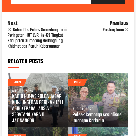
Next
Previous
Kabag Ops Polres Sumedang hadiri
Posting Lama
Peringatan HUT LVRI ke-69 Tingkat
Kabupaten Sumedang Berlangsung
Khidmat dan Penuh Kebersamaan
RELATED POSTS
POLRI
POLRI
AUG 08, 2026
KABID HUMAS POLDA JABAR
KUNJUNGI DAN BERIKAN TALI
ASIH KEPADA LANSIA
AUG 08, 2026
SEBATANG KARA DI
Polsek Cempaga sosialisasi
JATINANGOR
larangan Karhutla