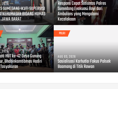
Respons Cepat Satlantas Polres
, 2026
S SUMEDANG IKUTI SUPERVISI
Sumedang Evakuasi Bayi dari
SI KEHUMASAN BIDANG HUMAS
Ambulans yang Mengalami
A JAWA BARAT
Kecelakaan
POLRI
, 2026
gati HUT ke-42 Desa Gunung
AUG 03, 2026
r, Bhabinkamtibmas Hadiri
Sosialisasi Karhutla: Fokus Polsek
 Tasyakuran
Baamang di Titik Rawan