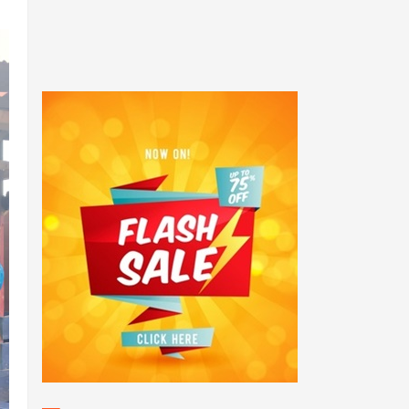
POPULAR POSTS
Honorer tenaga teknis
Menjerit" Forum tenaga
Teknis Adminitrasi FHKG -
FHTK
144 Peserta Seleksi PAG
2022 Ikuti Tes Kesjas di