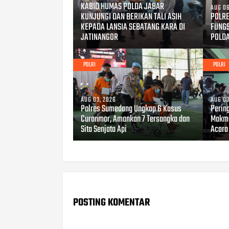
KABID HUMAS POLDA JABAR
AUG 06
KUNJUNGI DAN BERIKAN TALI ASIH
POLRE
KEPADA LANSIA SEBATANG KARA DI
FUNG
JATINANGOR
POLD
POLRI
POLRI
AUG 03, 2026
AUG 03
Polres Sumedang Ungkap 6 Kasus
Perin
Curanmor, Amankan 7 Tersangka dan
Makmu
Sita Senjata Api
Acara
POSTING KOMENTAR