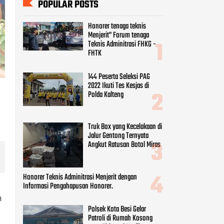
Polda Kalteng
Truk Box yang Kecelakaan di
Jalur Gentong Ternyata
Angkut Ratusan Botol Miras
Honorer Teknis Adminitrasi Menjerit dengan
Informasi Pengahapusan Honorer.
Polsek Kota Besi Gelar
Patroli di Rumah Kosong
yang Ditinggal Mudik
CATEGORIES
Beauty
(8)
n
Business
(9)