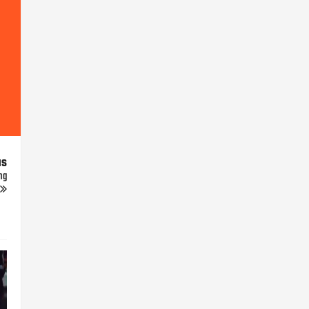
us
ng