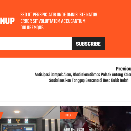
SED UT PERSPICIATIS UNDE OMNIS ISTE NATUS
GNUP
ERROR SIT VOLUPTATEM ACCUSANTIUM
DOLOREMQUE.
Previo
Antisipasi Dampak Alam, Bhabinkamtibmas Polsek Antang Kala
Sosialisasikan Tanggap Bencana di Desa Bukit Indah
POLRI
AUG 04, 2026