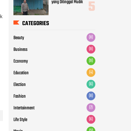
Economy
(9)
uk
Education
(4)
Election
(6)
Fashion
(8)
Intertainment
(7)
Life Style
(6)
Movie
(5)
News
(12)
Otomotive
(5)
Politic
(7)