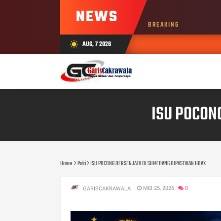
NEWS
BREAKING
AUG, 7 2026
wb_sunny
ISU POCON
Home
Polri
ISU POCONG BERSENJATA DI SUMEDANG DIPASTIKAN HOAX
MEI 25, 2026
0
GARISCAKRAWALA