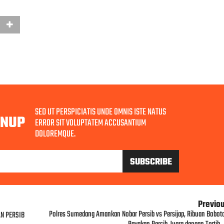
SED UT PERSPICIATIS UNDE OMNIS ISTE NATUS
GNUP
ERROR SIT VOLUPTATEM ACCUSANTIUM
DOLOREMQUE.
Previo
Polres Sumedang Amankan Nobar Persib vs Persijap, Ribuan Bobot
N PERSIB