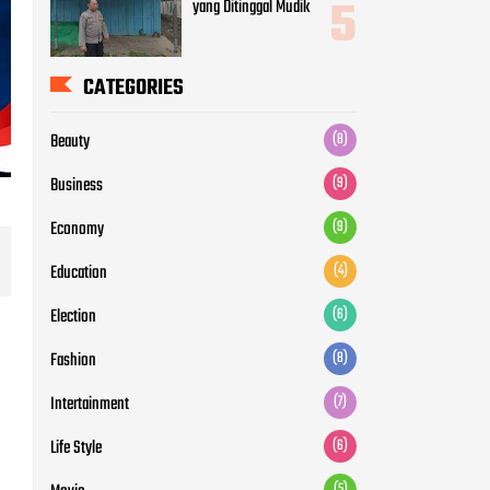
yang Ditinggal Mudik
CATEGORIES
Beauty
(8)
Business
(9)
Economy
(9)
Education
(4)
Election
(6)
Fashion
(8)
Intertainment
(7)
Life Style
(6)
(5)