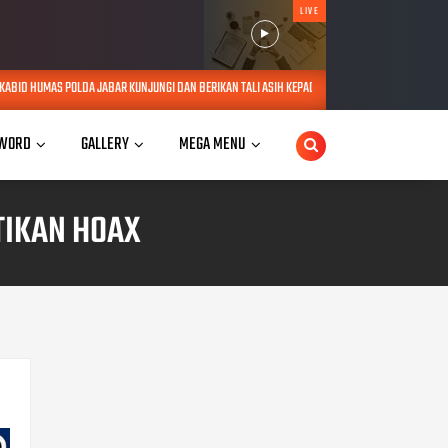
LIVE
JUNGI DAN BERIKAN TALI ASIH KEPADA LANSIA SEBATANG KARA DI JATINANGOR
AUG 06, 20
WORD
GALLERY
MEGA MENU
TIKAN HOAX