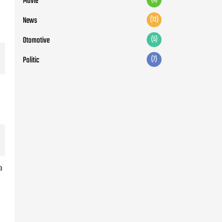
Movie
News
(12)
Otomotive
(5)
Politic
(7)
a