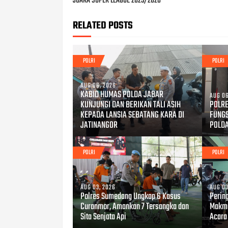
JUARA SUPER LEAGUE 2025/2026
RELATED POSTS
POLRI
POLRI
AUG 06, 2026
KABID HUMAS POLDA JABAR
AUG 06
KUNJUNGI DAN BERIKAN TALI ASIH
POLRE
KEPADA LANSIA SEBATANG KARA DI
FUNG
JATINANGOR
POLD
POLRI
POLRI
AUG 03, 2026
AUG 03
Polres Sumedang Ungkap 6 Kasus
Perin
Curanmor, Amankan 7 Tersangka dan
Makmu
Sita Senjata Api
Acara