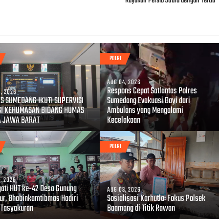
Rayakan Persib Juara dengan Tertib
POLRI
AUG 04, 2026
Respons Cepat Satlantas Polres
, 2026
S SUMEDANG IKUTI SUPERVISI
Sumedang Evakuasi Bayi dari
SI KEHUMASAN BIDANG HUMAS
Ambulans yang Mengalami
A JAWA BARAT
Kecelakaan
POLRI
, 2026
gati HUT ke-42 Desa Gunung
AUG 03, 2026
r, Bhabinkamtibmas Hadiri
Sosialisasi Karhutla: Fokus Polsek
 Tasyakuran
Baamang di Titik Rawan