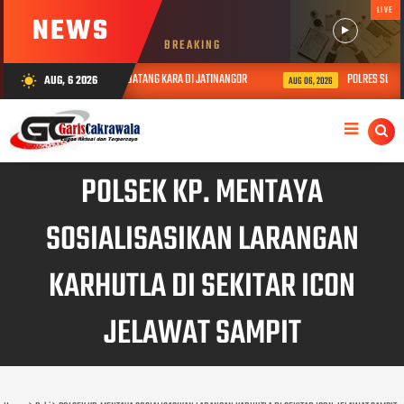
LIVE
NEWS
BREAKING
ASIH KEPADA LANSIA SEBATANG KARA DI JATINANGOR
POLRES SUMEDANG IK
AUG, 6 2026
wb_sunny
AUG 06, 2026
POLSEK KP. MENTAYA
SOSIALISASIKAN LARANGAN
KARHUTLA DI SEKITAR ICON
JELAWAT SAMPIT