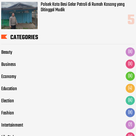
Polsek Kota Besi Gelar Patroli di Rumah Kosong yang
Ditinggal Mudik
CATEGORIES
Beauty
(8)
Business
(9)
Economy
(9)
Education
(4)
Election
(6)
Fashion
(8)
Intertainment
(7)