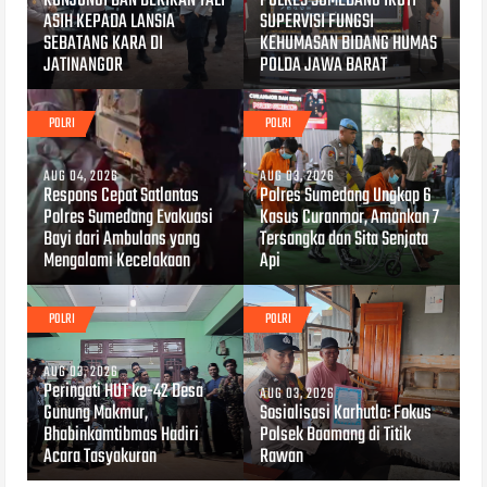
KUNJUNGI DAN BERIKAN TALI
POLRES SUMEDANG IKUTI
ASIH KEPADA LANSIA
SUPERVISI FUNGSI
SEBATANG KARA DI
KEHUMASAN BIDANG HUMAS
JATINANGOR
POLDA JAWA BARAT
POLRI
POLRI
AUG 04, 2026
AUG 03, 2026
Respons Cepat Satlantas
Polres Sumedang Ungkap 6
Polres Sumedang Evakuasi
Kasus Curanmor, Amankan 7
Bayi dari Ambulans yang
Tersangka dan Sita Senjata
Mengalami Kecelakaan
Api
POLRI
POLRI
AUG 03, 2026
Peringati HUT ke-42 Desa
AUG 03, 2026
Gunung Makmur,
Sosialisasi Karhutla: Fokus
Bhabinkamtibmas Hadiri
Polsek Baamang di Titik
Acara Tasyakuran
Rawan