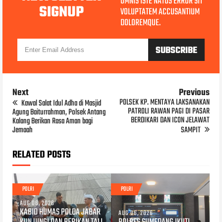
OMNIS ISTE NATUS ERROR SIT
SIGNUP
VOLUPTATEM ACCUSANTIUM
DOLOREMQUE.
Next
Previous
POLSEK KP. MENTAYA LAKSANAKAN
Kawal Salat Idul Adha di Masjid
PATROLI RAWAN PAGI DI PASAR
Agung Baiturrahman, Polsek Antang
BERDIKARI DAN ICON JELAWAT
Kalang Berikan Rasa Aman bagi
Jemaah
SAMPIT
RELATED POSTS
POLRI
POLRI
AUG 06, 2026
KABID HUMAS POLDA JABAR
AUG 06, 2026