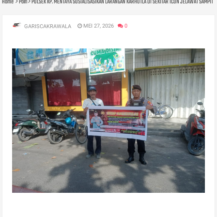
Home
Polri
POLSEK KP. MENTAYA SOSIALISASIKAN LARANGAN KARHUTLA DI SEKITAR ICON JELAWAT SAMPIT
MEI 27, 2026
0
GARISCAKRAWALA