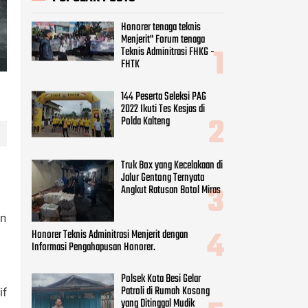
Truk Box yang Kecelakaan di
Jalur Gentong Ternyata
Angkut Ratusan Botol Miras
Honorer Teknis Adminitrasi Menjerit dengan
Informasi Pengahapusan Honorer.
Polsek Kota Besi Gelar
Patroli di Rumah Kosong
yang Ditinggal Mudik
CATEGORIES
an
Beauty
(8)
Business
(9)
Economy
(9)
if