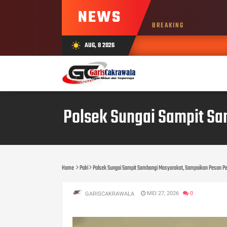
NEWS
BREAKING
AUG, 8 2026
wb_sunny
Polsek Sungai Sampit S
Home
Polri
Polsek Sungai Sampit Sambangi Masyarakat, Sampaikan Pesan P
MEI 27, 2026
0
GARISCAKRAWALA