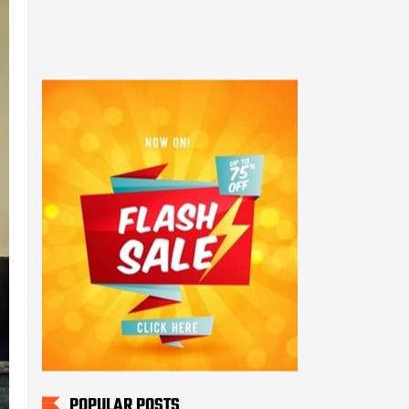
POPULAR POSTS
Honorer tenaga teknis
Menjerit" Forum tenaga
Teknis Adminitrasi FHKG -
FHTK
144 Peserta Seleksi PAG
2022 Ikuti Tes Kesjas di
Polda Kalteng