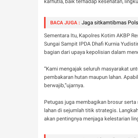
karhutla, baik terhadap kesehatan, lin
Jaga sitkamtibmas Pol
BACA JUGA :
Sementara Itu, Kapolres Kotim AKBP Resk
Sungai Sampit IPDA Dhafi Kurnia Yudisti
bagian dari upaya kepolisian dalam me
“Kami mengajak seluruh masyarakat un
pembakaran hutan maupun lahan. Apabila
berwajib,”ujarnya.
Petugas juga membagikan brosur serta
lahan di sejumlah titik strategis. Lang
akan pentingnya menjaga kelestarian li