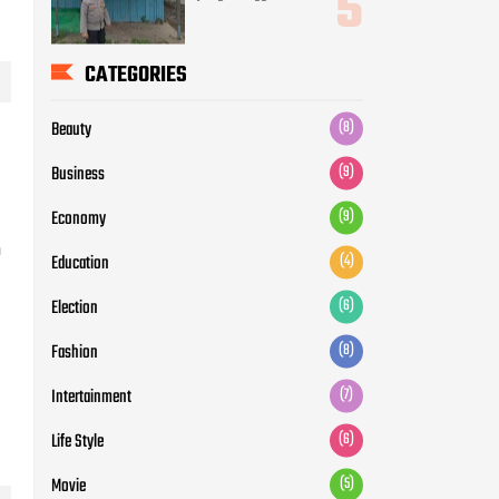
Education
(4)
Election
(6)
Fashion
(8)
Intertainment
(7)
.
Life Style
(6)
Movie
(5)
n
News
(12)
Otomotive
(5)
Politic
(7)