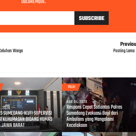
DOLOREMQUE.
Previo
 Keluhan Warga
Posting Lama
POLRI
AUG 04, 2026
Respons Cepat Satlantas Polres
, 2026
S SUMEDANG IKUTI SUPERVISI
Sumedang Evakuasi Bayi dari
SI KEHUMASAN BIDANG HUMAS
Ambulans yang Mengalami
A JAWA BARAT
Kecelakaan