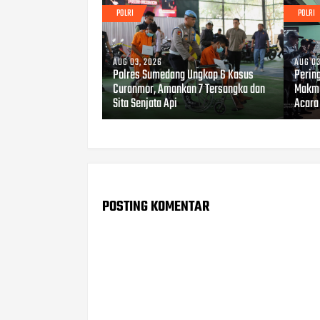
POLRI
POLRI
AUG 03, 2026
AUG 03
Polres Sumedang Ungkap 6 Kasus
Perin
Curanmor, Amankan 7 Tersangka dan
Makmu
Sita Senjata Api
Acara
POSTING KOMENTAR