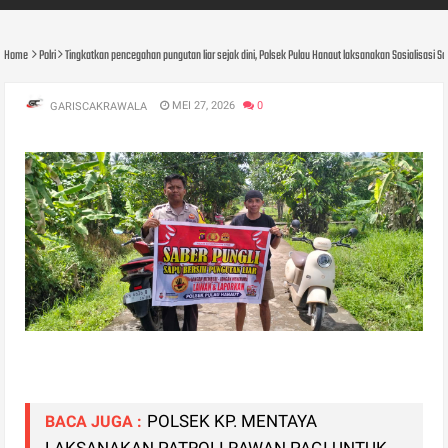
Home
Polri
Tingkatkan pencegahan pungutan liar sejak dini, Polsek Pulau Hanaut laksanakan Sosialisasi S
MEI 27, 2026
0
GARISCAKRAWALA
POLSEK KP. MENTAYA
BACA JUGA :
LAKSANAKAN PATROLI RAWAN PAGI UNTUK