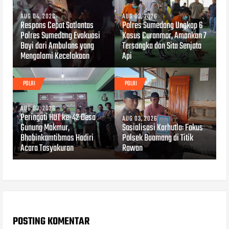
AUG 04, 2026
AUG 03, 2026
Respons Cepat Satlantas
Polres Sumedang Ungkap 6
Polres Sumedang Evakuasi
Kasus Curanmor, Amankan 7
Bayi dari Ambulans yang
Tersangka dan Sita Senjata
Mengalami Kecelakaan
Api
POLRI
POLRI
AUG 03, 2026
Peringati HUT ke-42 Desa
AUG 03, 2026
Gunung Makmur,
Sosialisasi Karhutla: Fokus
Bhabinkamtibmas Hadiri
Polsek Baamang di Titik
Acara Tasyakuran
Rawan
POSTING KOMENTAR