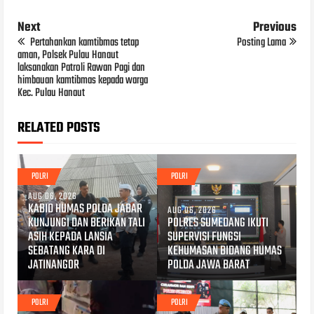
Next
Previous
Pertahankan kamtibmas tetap
Posting Lama
aman, Polsek Pulau Hanaut
laksanakan Patroli Rawan Pagi dan
himbauan kamtibmas kepada warga
Kec. Pulau Hanaut
RELATED POSTS
POLRI
POLRI
AUG 06, 2026
KABID HUMAS POLDA JABAR
AUG 06, 2026
KUNJUNGI DAN BERIKAN TALI
POLRES SUMEDANG IKUTI
ASIH KEPADA LANSIA
SUPERVISI FUNGSI
SEBATANG KARA DI
KEHUMASAN BIDANG HUMAS
JATINANGOR
POLDA JAWA BARAT
POLRI
POLRI