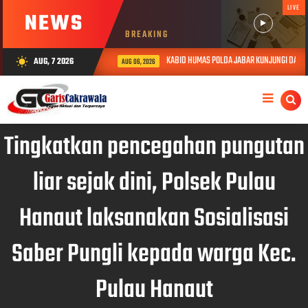
LIVE
NEWS
BREAKING
KABID HUMAS POLDA JABAR KUNJUNGI DAN BE
AUG, 7 2026
wb_sunny
AUG 06, 2026
Tingkatkan pencegahan pungutan
liar sejak dini, Polsek Pulau
Hanaut laksanakan Sosialisasi
Saber Pungli kepada warga Kec.
Pulau Hanaut