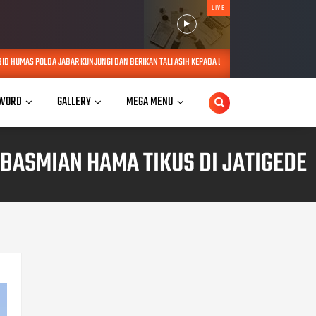
LIVE
UNJUNGI DAN BERIKAN TALI ASIH KEPADA LANSIA SEBATANG KARA DI JATINANGOR
AUG 08,
WORD
GALLERY
MEGA MENU
ASMIAN HAMA TIKUS DI JATIGEDE