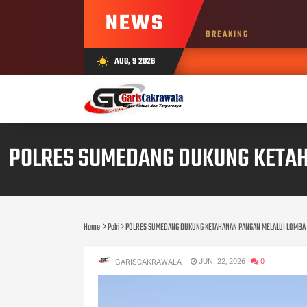
NEWS
BREAKING
AUG, 9 2026
wb_sunny
POLRES SUMEDANG DUKUNG KETAH
Home
Polri
POLRES SUMEDANG DUKUNG KETAHANAN PANGAN MELALUI LOMBA 
JUNI 22, 2026
0
GARISCAKRAWALA