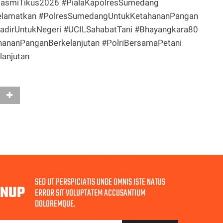
smiTikus2026 #PialaKapolresSumedang
selamatkan #PolresSumedangUntukKetahananPangan
HadirUntukNegeri #UCILSahabatTani #Bhayangkara80
anPanganBerkelanjutan #PolriBersamaPetani
anjutan
SED UT PERSPICIATIS UNDE OMNIS ISTE NATUS
GNUP
ERROR SIT VOLUPTATEM ACCUSANTIUM
DOLOREMQUE.