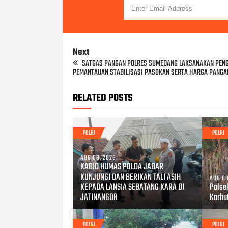
Next
SATGAS PANGAN POLRES SUMEDANG LAKSANAKAN PEN
PEMANTAUAN STABILISASI PASOKAN SERTA HARGA PANGA
RELATED POSTS
POLRI
POLRI
AUG 08, 2026
KABID HUMAS POLDA JABAR
KUNJUNGI DAN BERIKAN TALI ASIH
AUG 08
KEPADA LANSIA SEBATANG KARA DI
Polse
JATINANGOR
Karhu
POLRI
POLRI