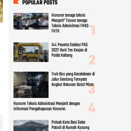
Truk Box yang Kecelakaan di
Jalur Gentong Ternyata
Angkut Ratusan Botol Miras
Honorer Teknis Adminitrasi Menjerit dengan
Informasi Pengahapusan Honorer.
Polsek Kota Besi Gelar
Patroli di Rumah Kosong
yang Ditinggal Mudik
CATEGORIES
Beauty
(8)
Business
(9)
Economy
(9)