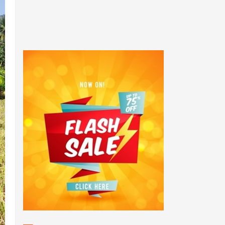
POPULAR POSTS
Honorer tenaga teknis
Menjerit" Forum tenaga
Teknis Adminitrasi FHKG -
FHTK
144 Peserta Seleksi PAG
2022 Ikuti Tes Kesjas di
Polda Kalteng