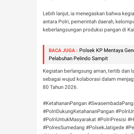
Lebih lanjut, ia menegaskan bahwa kegi
antara Polri, pemerintah daerah, kelomp
keberlangsungan produksi pangan di K
Polsek KP Mentaya Genc
BACA JUGA :
Pelabuhan Pelindo Sampit
Kegiatan berlangsung aman, tertib dan 
sebagai wujud kolaborasi dalam menja
80 Tahun 2026.
#KetahananPangan #SwasembadaPanga
#PolriDukungKetahananPangan #PolriU
#PolriUntukMasyarakat #PolriPresisi #
#PolresSumedang #PolsekJatigede #Pe