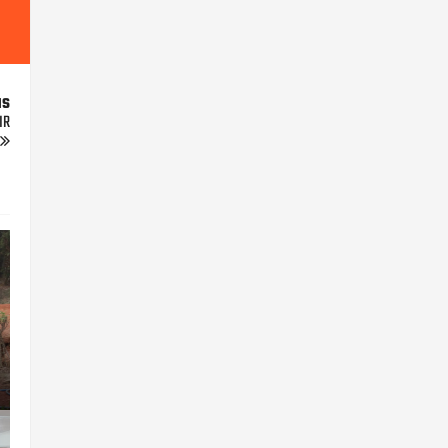
us
IR