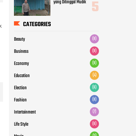
Education
(4)
Election
(6)
k
Fashion
(8)
Intertainment
(7)
Life Style
(6)
Movie
(5)
News
(12)
Otomotive
(5)
Politic
(7)