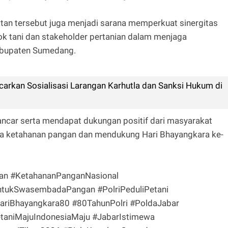
atan tersebut juga menjadi sarana memperkuat sinergitas
ok tani dan stakeholder pertanian dalam menjaga
abupaten Sumedang.
arkan Sosialisasi Larangan Karhutla dan Sanksi Hukum di
lancar serta mendapat dukungan positif dari masyarakat
ga ketahanan pangan dan mendukung Hari Bhayangkara ke-
n #KetahananPanganNasional
ntukSwasembadaPangan #PolriPeduliPetani
HariBhayangkara80 #80TahunPolri #PoldaJabar
taniMajuIndonesiaMaju #JabarIstimewa