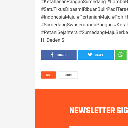
#KetahananPanganSumedang #LombaBa
#SatuTikusDibasmiRibuanBulirPadiTer
#IndonesiaMaju #PertanianMaju #Polri
#SumedangSwasembadaPangan #Ketahan
#PetaniSejahtera #SumedangMajuBerkel
H. Deden S
SHARE
SHARE
TAGS
POLRI
NEWSLETTER SI