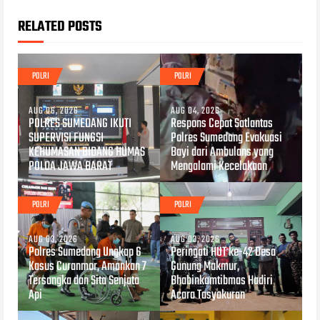
RELATED POSTS
POLRI
POLRI
AUG 06, 2026
AUG 04, 2026
POLRES SUMEDANG IKUTI
Respons Cepat Satlantas
SUPERVISI FUNGSI
Polres Sumedang Evakuasi
KEHUMASAN BIDANG HUMAS
Bayi dari Ambulans yang
POLDA JAWA BARAT
Mengalami Kecelakaan
POLRI
POLRI
AUG 03, 2026
AUG 03, 2026
Polres Sumedang Ungkap 6
Peringati HUT ke-42 Desa
Kasus Curanmor, Amankan 7
Gunung Makmur,
Tersangka dan Sita Senjata
Bhabinkamtibmas Hadiri
Api
Acara Tasyakuran