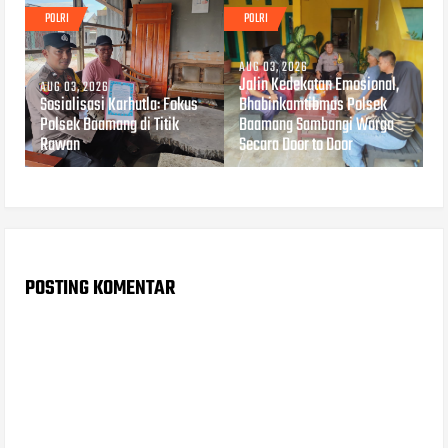
POLRI
POLRI
AUG 03, 2026
Jalin Kedekatan Emosional,
AUG 03, 2026
Sosialisasi Karhutla: Fokus
Bhabinkamtibmas Polsek
Polsek Baamang di Titik
Baamang Sambangi Warga
Rawan
Secara Door to Door
POSTING KOMENTAR