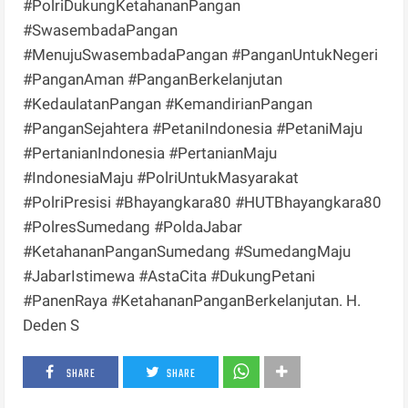
#PolriDukungKetahananPangan
#SwasembadaPangan
#MenujuSwasembadaPangan #PanganUntukNegeri
#PanganAman #PanganBerkelanjutan
#KedaulatanPangan #KemandirianPangan
#PanganSejahtera #PetaniIndonesia #PetaniMaju
#PertanianIndonesia #PertanianMaju
#IndonesiaMaju #PolriUntukMasyarakat
#PolriPresisi #Bhayangkara80 #HUTBhayangkara80
#PolresSumedang #PoldaJabar
#KetahananPanganSumedang #SumedangMaju
#JabarIstimewa #AstaCita #DukungPetani
#PanenRaya #KetahananPanganBerkelanjutan. H.
Deden S
SHARE
SHARE