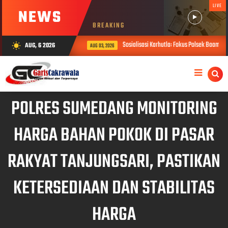
LIVE
NEWS
BREAKING
Sosialisasi Karhutla: Fokus Polsek Baamang d
AUG, 6 2026
wb_sunny
AUG 03, 2026
POLRES SUMEDANG MONITORING
HARGA BAHAN POKOK DI PASAR
RAKYAT TANJUNGSARI, PASTIKAN
KETERSEDIAAN DAN STABILITAS
HARGA