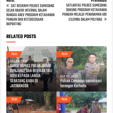
Next
Previous
SATLANTAS POLRES SUMEDANG
SAT RESKRIM POLRES SUMEDANG
DUKUNG PROGRAM KETAHANAN
GELAR RAKOR INTERNAL DALAM
PANGAN MELALUI PENANAMAN UBI
RANGKA ANEV PROGRAM KETAHANAN
PANGAN DAN KETERSEDIAAN
CILEMBU DALAM POLYBAG
BAPOKTING
RELATED POSTS
POLRI
POLRI
AUG 08, 2026
KABID HUMAS POLDA JABAR
KUNJUNGI DAN BERIKAN TALI
ASIH KEPADA LANSIA
AUG 08, 2026
SEBATANG KARA DI
Polsek Cempaga sosialisasi
JATINANGOR
larangan Karhutla
POLRI
POLRI