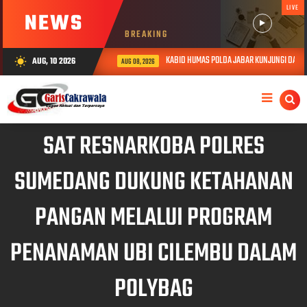
LIVE
NEWS
BREAKING
KABID HUMAS POLDA JABAR KUNJUNGI DAN BERIK
AUG, 10 2026
wb_sunny
AUG 08, 2026
SAT RESNARKOBA POLRES
SUMEDANG DUKUNG KETAHANAN
PANGAN MELALUI PROGRAM
PENANAMAN UBI CILEMBU DALAM
POLYBAG