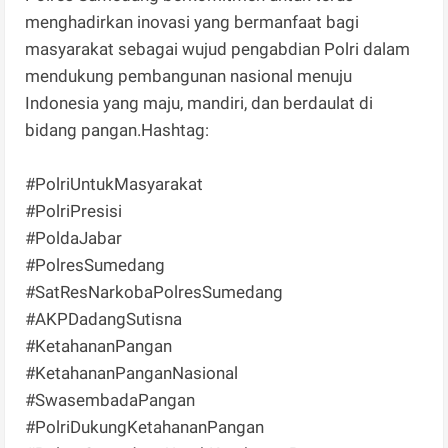
menghadirkan inovasi yang bermanfaat bagi
masyarakat sebagai wujud pengabdian Polri dalam
mendukung pembangunan nasional menuju
Indonesia yang maju, mandiri, dan berdaulat di
bidang pangan.Hashtag:
#PolriUntukMasyarakat
#PolriPresisi
#PoldaJabar
#PolresSumedang
#SatResNarkobaPolresSumedang
#AKPDadangSutisna
#KetahananPangan
#KetahananPanganNasional
#SwasembadaPangan
#PolriDukungKetahananPangan